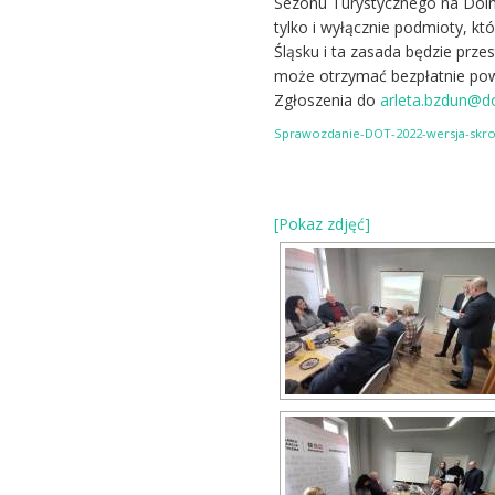
Sezonu Turystycznego na Doln
tylko i wyłącznie podmioty, k
Śląsku i ta zasada będzie prze
może otrzymać bezpłatnie powi
Zgłoszenia do
arleta.bzdun@do
Sprawozdanie-DOT-2022-wersja-skr
[Pokaz zdjęć]