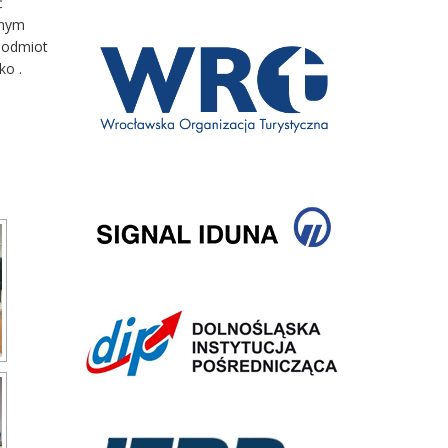
ć
lnym
 podmiot
ko .