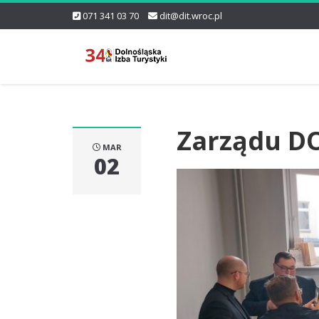
071 341 03 70
dit@dit.wroc.pl
Zarządu DO
MAR
02