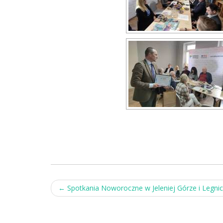
Post
←
Spotkania Noworoczne w Jeleniej Górze i Legnic
navigation