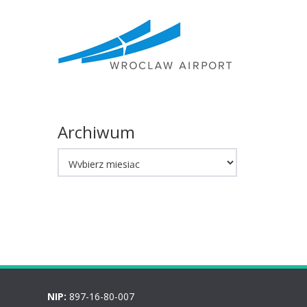
Archiwum
Archiwum
NIP:
897-16-80-007