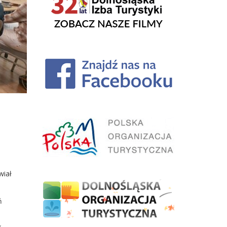
wiał
ń