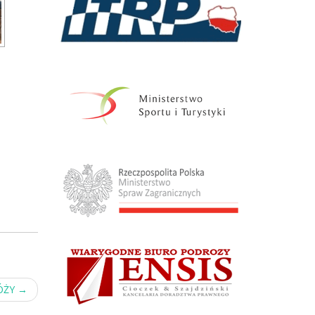
ÓŻY
→