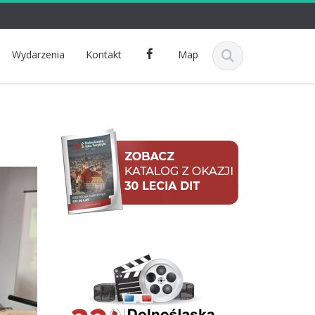
F
Wydarzenia
Kontakt
Map
a
c
e
b
o
o
k