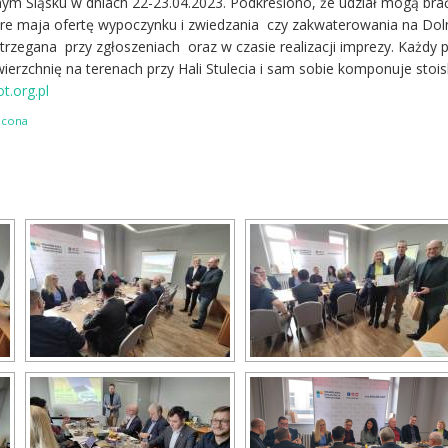
ym Śląsku w dniach 22-23.04.2023. Podkreślono, że udział mogą bra
tóre maja ofertę wypoczynku i zwiedzania czy zakwaterowania na Do
strzegana przy zgłoszeniach oraz w czasie realizacji imprezy. Każdy
erzchnię na terenach przy Hali Stulecia i sam sobie komponuje stois
t.org.pl
ocona