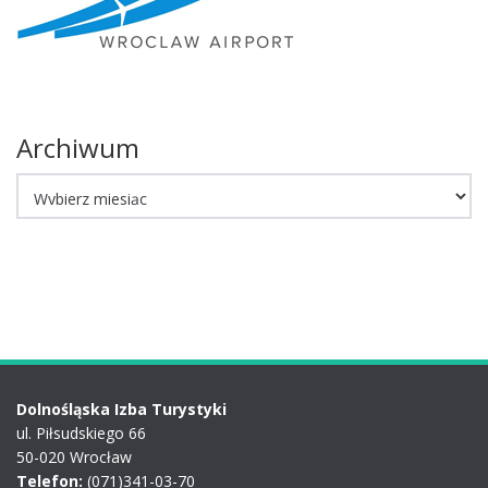
Archiwum
Archiwum
Dolnośląska Izba Turystyki
ul. Piłsudskiego 66
50-020 Wrocław
Telefon:
(071)341-03-70