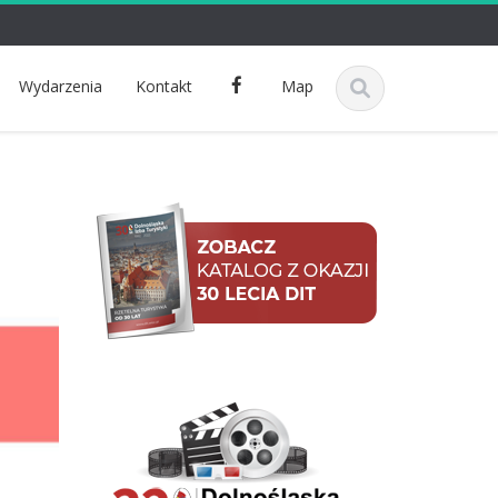
F
Wydarzenia
Kontakt
Map
a
c
e
b
o
o
k