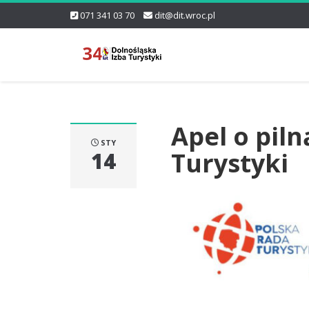
071 341 03 70
dit@dit.wroc.pl
Apel o pil
STY
Turystyki
14