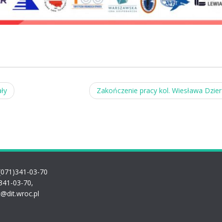
ły
Zakończenie pracy kol. Wiesława Dzie
(071)341-03-70
341-03-70,
t@dit.wroc.pl