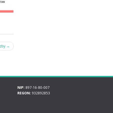
rzby
→
NIP:
897-16-80-007
REGON:
932892853