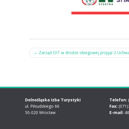
Post
←
Zarząd DIT w drodze obiegowej przyjął 2 Uchwa
navigation
Dolnośląska Izba Turystyki
Telefon:
ul. Piłsudskiego 66
Fax:
(071)
50-020 Wrocław
E-mail:
di