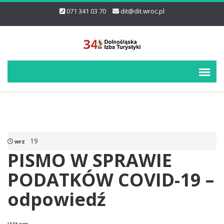
071 341 03 70
dit@dit.wroc.pl
19
wrz
PISMO W SPRAWIE
PODATKÓW COVID-19 –
odpowiedź