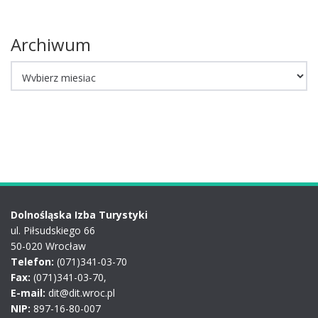
Archiwum
Archiwum
Dolnośląska Izba Turystyki
ul. Piłsudskiego 66
50-020 Wrocław
Telefon:
(071)341-03-70
Fax:
(071)341-03-70,
E-mail:
dit@dit.wroc.pl
NIP:
897-16-80-007