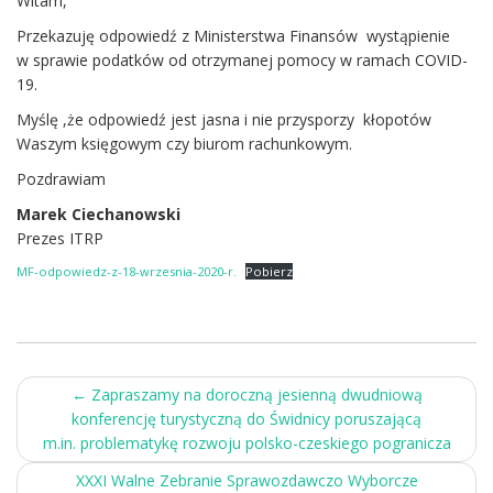
Witam,
Przekazuję odpowiedź z Ministerstwa Finansów wystąpienie
w sprawie podatków od otrzymanej pomocy w ramach COVID-
19.
Myślę ,że odpowiedź jest jasna i nie przysporzy kłopotów
Waszym księgowym czy biurom rachunkowym.
Pozdrawiam
Marek Ciechanowski
Prezes ITRP
MF-odpowiedz-z-18-wrzesnia-2020-r.
Pobierz
Post
←
Zapraszamy na doroczną jesienną dwudniową
konferencję turystyczną do Świdnicy poruszającą
navigation
m.in. problematykę rozwoju polsko-czeskiego pogranicza
XXXI Walne Zebranie Sprawozdawczo Wyborcze