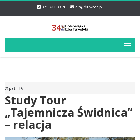
071 341 03 70
dit@dit.wroc.pl
16
paź
Study Tour
„Tajemnicza Świdnica”
– relacja