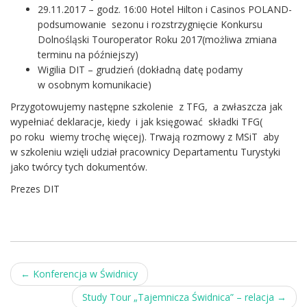
29.11.2017 – godz. 16:00 Hotel Hilton i Casinos POLAND-
podsumowanie sezonu i rozstrzygnięcie Konkursu
Dolnośląski Touroperator Roku 2017(możliwa zmiana
terminu na późniejszy)
Wigilia DIT – grudzień (dokładną datę podamy
w osobnym komunikacie)
Przygotowujemy następne szkolenie z TFG, a zwłaszcza jak
wypełniać deklaracje, kiedy i jak księgować składki TFG(
po roku wiemy trochę więcej). Trwają rozmowy z MSiT aby
w szkoleniu wzięli udział pracownicy Departamentu Turystyki
jako twórcy tych dokumentów.
Prezes DIT
Post
←
Konferencja w Świdnicy
navigation
Study Tour „Tajemnicza Świdnica” – relacja
→