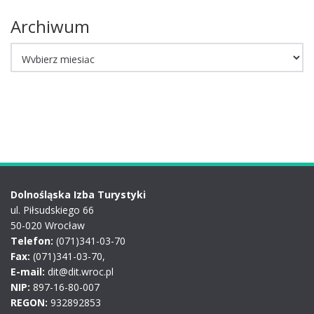
Archiwum
Archiwum
Dolnośląska Izba Turystyki
ul. Piłsudskiego 66
50-020 Wrocław
Telefon:
(071)341-03-70
Fax:
(071)341-03-70,
E-mail:
dit@dit.wroc.pl
NIP:
897-16-80-007
REGON:
932892853