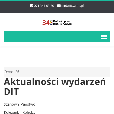
071 341 03 70
dit@dit.wroc.pl
26
wrz
Aktualności wydarzeń
DIT
Szanowni Państwo,
Koleżanki i Koledzy