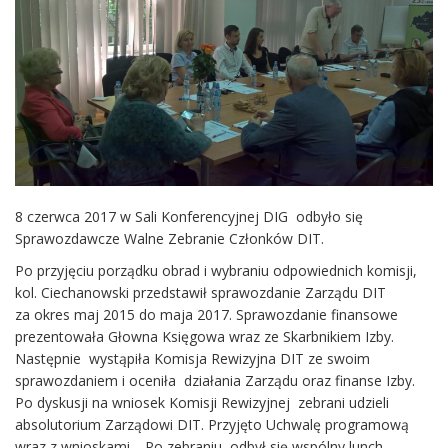
8 czerwca 2017 w Sali Konferencyjnej DIG odbyło się
Sprawozdawcze Walne Zebranie Członków DIT.
Po przyjęciu porządku obrad i wybraniu odpowiednich komisji,
kol. Ciechanowski przedstawił sprawozdanie Zarządu DIT
za okres maj 2015 do maja 2017. Sprawozdanie finansowe
prezentowała Głowna Księgowa wraz ze Skarbnikiem Izby.
Następnie wystąpiła Komisja Rewizyjna DIT ze swoim
sprawozdaniem i oceniła działania Zarządu oraz finanse Izby.
Po dyskusji na wniosek Komisji Rewizyjnej zebrani udzieli
absolutorium Zarządowi DIT. Przyjęto Uchwalę programową
wraz z wnioskami . Po zebraniu odbył się wspólny lunch