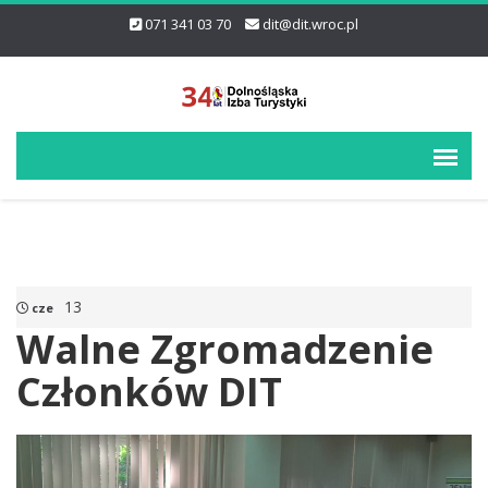
071 341 03 70
dit@dit.wroc.pl
13
cze
Walne Zgromadzenie
Członków DIT