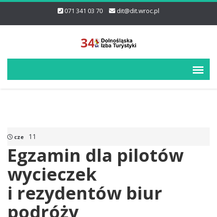
071 341 03 70
dit@dit.wroc.pl
11
cze
Egzamin dla pilotów
wycieczek
i rezydentów biur
podróży