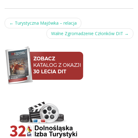
Post
←
Turystyczna Majówka – relacja
navigation
Walne Zgromadzenie Członków DIT
→