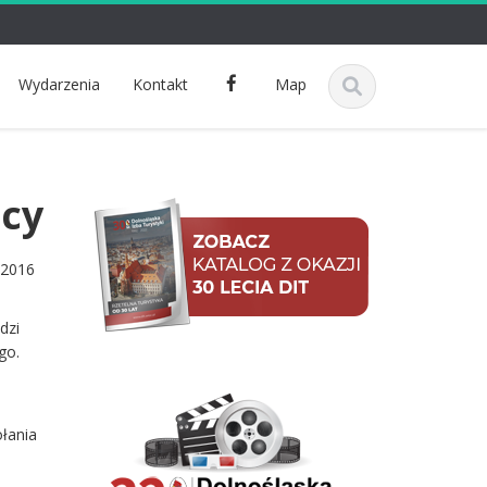
F
Wydarzenia
Kontakt
Map
a
c
e
b
icy
o
o
k
 2016
dzi
go.
ołania