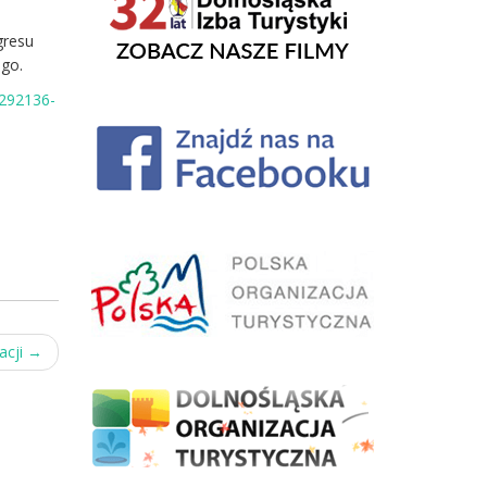
gresu
ego.
,1292136-
acji
→