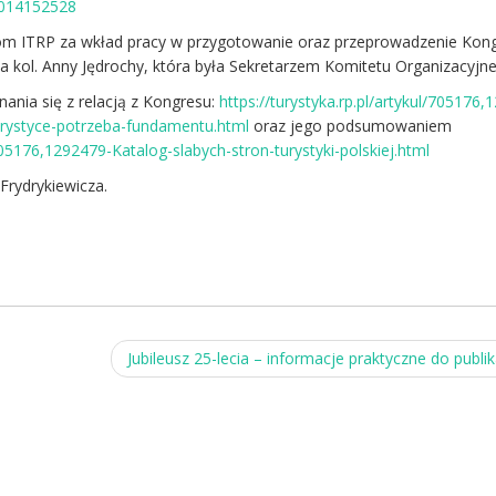
1014152528
om ITRP za wkład pracy w przygotowanie oraz przeprowadzenie Kon
a kol. Anny Jędrochy, która była Sekretarzem Komitetu Organizacyjn
nia się z relacją z Kongresu:
https://turystyka.rp.pl/artykul/705176
urystyce-potrzeba-fundamentu.html
oraz jego podsumowaniem
/705176,1292479-Katalog-slabych-stron-turystyki-polskiej.html
a Frydrykiewicza
.
Jubileusz 25-lecia – informacje praktyczne do publik