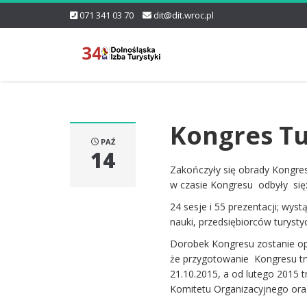
071 341 03 70
dit@dit.wroc.pl
Kongres Tu
PAŹ
14
Zakończyły się obrady Kongres
w czasie Kongresu odbyły się
24 sesje i 55 prezentacji; wy
nauki, przedsiębiorców turyst
Dorobek Kongresu zostanie op
że przygotowanie Kongresu trw
21.10.2015, a od lutego 2015 
Komitetu Organizacyjnego ora