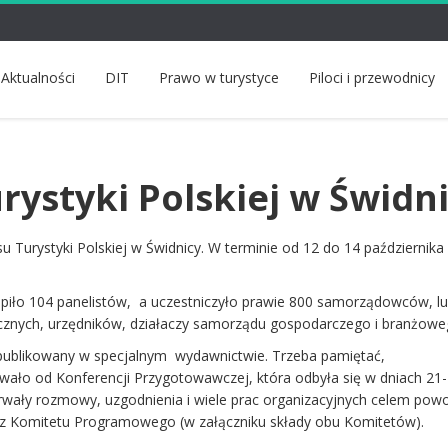
Aktualności
DIT
Prawo w turystyce
Piloci i przewodnicy
rystyki Polskiej w Świdn
u Turystyki Polskiej w Świdnicy. W terminie od 12 do 14 października
:
stąpiło 104 panelistów, a uczestniczyło prawie 800 samorządowców, lu
ycznych, urzędników, działaczy samorządu gospodarczego i branżowe
ublikowany w specjalnym wydawnictwie. Trzeba pamiętać,
ało od Konferencji Przygotowawczej, która odbyła się w dniach 21-
trwały rozmowy, uzgodnienia i wiele prac organizacyjnych celem pow
z Komitetu Programowego (w załączniku składy obu Komitetów).