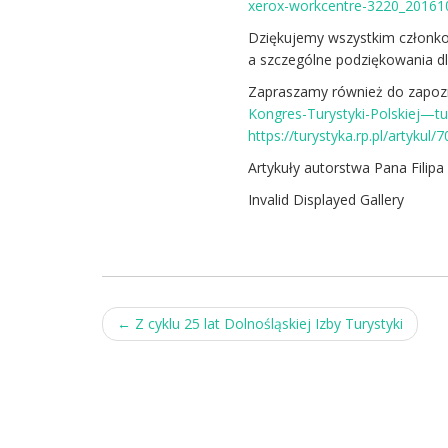
xerox-workcentre-3220_2016
Dziękujemy wszystkim członk
a szczególne podziękowania dl
Zapraszamy również do zapozna
Kongres-Turystyki-Polskiej—t
https://turystyka.rp.pl/artykul
Artykuły autorstwa Pana
Filip
Invalid Displayed Gallery
Post
←
Z cyklu 25 lat Dolnośląskiej Izby Turystyki
navigation