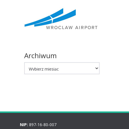
Archiwum
Archiwum
NIP:
897-16-80-007