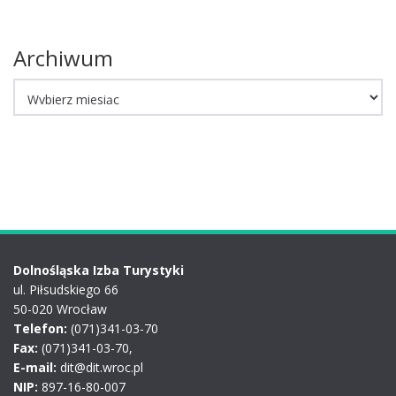
Archiwum
Archiwum
Dolnośląska Izba Turystyki
ul. Piłsudskiego 66
50-020 Wrocław
Telefon:
(071)341-03-70
Fax:
(071)341-03-70,
E-mail:
dit@dit.wroc.pl
NIP:
897-16-80-007