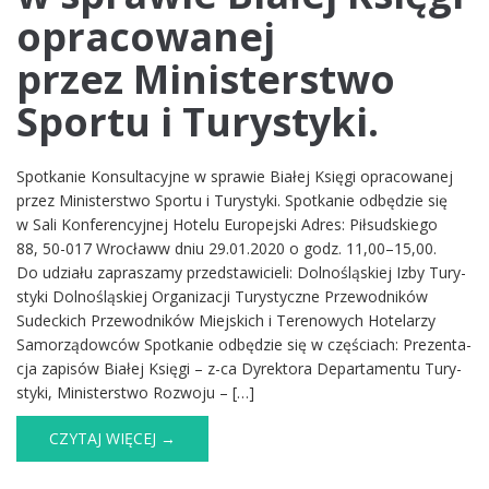
opracowanej
przez Ministerstwo
Sportu i Turystyki.
Spotkanie Konsultacyjne w sprawie Białej Księgi opracowanej
przez Ministerstwo Sportu i Turystyki. Spo­tka­nie odbę­dzie się
w Sali Kon­fe­ren­cyj­nej Hotelu Euro­pej­ski Adres: Pił­sud­skiego
88, 50-017 Wro­cławw dniu 29.01.2020 o godz. 11,00–15,00.
Do udziału zapra­szamy przed­sta­wi­cieli: Dol­no­ślą­skiej Izby Tury­
styki Dol­no­ślą­skiej Orga­ni­za­cji Tury­styczne Prze­wod­ni­ków
Sudec­kich Prze­wod­ni­ków Miej­skich i Tere­no­wych Hote­la­rzy
Samo­rzą­dow­ców Spo­tka­nie odbę­dzie się w czę­ściach: Pre­zen­ta­
cja zapi­sów Bia­łej Księgi – z-ca Dyrek­tora Depar­ta­mentu Tury­
styki, Mini­ster­stwo Rozwoju – […]
CZYTAJ WIĘCEJ →