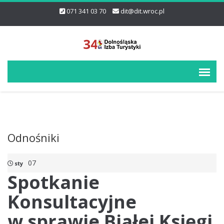
071 341 03 70
dit@dit.wroc.pl
Odnośniki
07
sty
Spotkanie
Konsultacyjne
w sprawie Białej Księgi