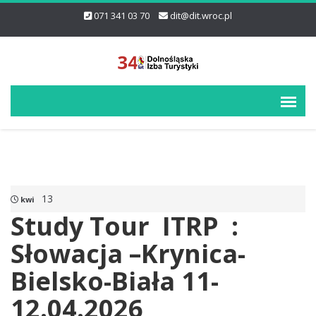
071 341 03 70
dit@dit.wroc.pl
13
kwi
Study Tour ITRP :
Słowacja –Krynica-
Bielsko-Biała 11-
12.04.2026