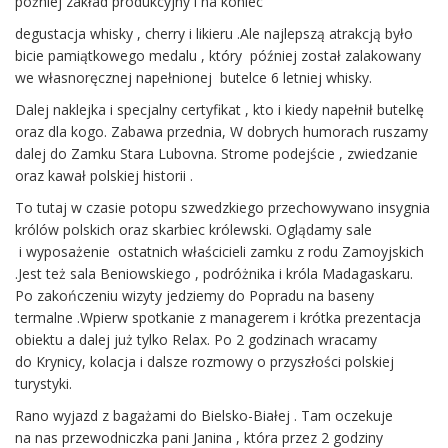
później zakład produkcyjny i na koniec
degustacja whisky , cherry i likieru .Ale najlepszą atrakcją było
bicie pamiątkowego medalu , który później został zalakowany
we własnoręcznej napełnionej butelce 6 letniej whisky.
Dalej naklejka i specjalny certyfikat , kto i kiedy napełnił butelkę
oraz dla kogo. Zabawa przednia, W dobrych humorach ruszamy
dalej do Zamku Stara Lubovna. Strome podejście , zwiedzanie
oraz kawał polskiej historii .
To tutaj w czasie potopu szwedzkiego przechowywano insygnia
królów polskich oraz skarbiec królewski. Oglądamy sale
i wyposażenie ostatnich właścicieli zamku z rodu Zamoyjskich
.Jest też sala Beniowskiego , podróżnika i króla Madagaskaru.
Po zakończeniu wizyty jedziemy do Popradu na baseny
termalne .Wpierw spotkanie z managerem i krótka prezentacja
obiektu a dalej już tylko Relax. Po 2 godzinach wracamy
do Krynicy, kolacja i dalsze rozmowy o przyszłości polskiej
turystyki.
Rano wyjazd z bagażami do Bielsko-Białej . Tam oczekuje
na nas przewodniczka pani Janina , która przez 2 godziny