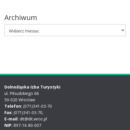
Archiwum
Archiwum
Dolnośląska Izba Turystyki
ul. Piłsudskiego 66
50-020 Wrocław
Telefon:
(071)341-03-70
Fax:
(071)341-03-70,
E-mail:
dit@dit.wroc.pl
NIP:
897-16-80-007