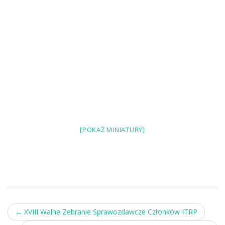
[POKAŻ MINIATURY]
Post
←
XVIII Walne Zebranie Sprawozdawcze Członków ITRP