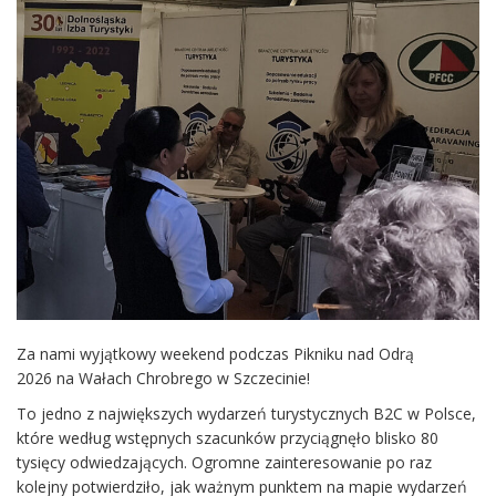
Za nami wyjątkowy weekend podczas Pikniku nad Odrą
2026 na Wałach Chrobrego w Szczecinie!
To jedno z największych wydarzeń turystycznych B2C w Polsce,
które według wstępnych szacunków przyciągnęło blisko 80
tysięcy odwiedzających. Ogromne zainteresowanie po raz
kolejny potwierdziło, jak ważnym punktem na mapie wydarzeń