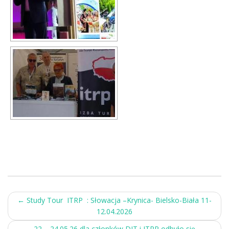
Post
←
Study Tour ITRP : Słowacja –Krynica- Bielsko-Biała 11-
12.04.2026
navigation
22 – 24.05.26 dla członków DIT i ITRP odbyło się