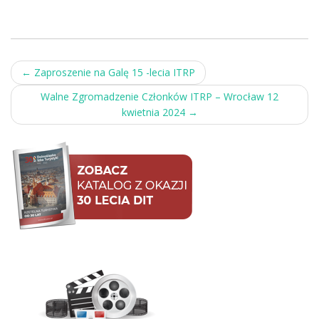
Post
←
Zaproszenie na Galę 15 -lecia ITRP
navigation
Walne Zgromadzenie Członków ITRP – Wrocław 12
kwietnia 2024
→