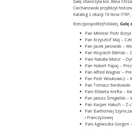
Galę otworzyła kol. Alina Chr
Ciechanowski przybliżył histori
Katalog z okazji 10-lecia ITRP
RzeczpospolitejPolskiej.
Galę 
Pan Minister Piotr Bory
Pan Krzysztof Maj – Cz
Pan Jacek Janowski – W
Pan Wojciech Biliński –
Pani Natalia Mutor – D
Pan Hubert Papaj – Pre
Pan Alfred Wagner – Pre
Pan Piotr Wnukowicz – K
Pan Tomasz Berdowski –
Pani Elżbieta Krefta – K
Pan Janusz Śmigielski –
Pan Kacper Haluch – Z-ca
Pan Bartłomiej Szymcza
i Franczyzowej
Pani Agnieszka Gorgoń 