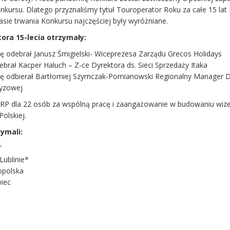
nkursu. Dlatego przyznaliśmy tytuł Touroperator Roku za całe 15 lat 
asie trwania Konkursu najczęściej były wyróżniane.
tora 15-lecia otrzymały:
ę odebrał Janusz Śmigielski- Wiceprezesa Zarządu Grecos Holidays
brał Kacper Haluch – Z-ce Dyrektora ds. Sieci Sprzedaży Itaka
ę odbierał Bartłomiej Szymczak-Pomianowski Regionalny Manager D
zyzowej
TRP dla 22 osób za wspólną pracę i zaangażowanie w budowaniu wiz
Polskiej.
ymali:
T
Lublinie*
opolska
wiec
T