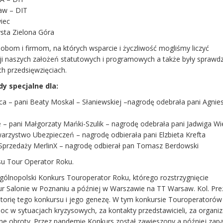
aw – DIT
iec
sta Zielona Góra
bom i firmom, na których wsparcie i życzliwość mogliśmy liczyć
ji naszych założeń statutowych i programowych a także były spraw
h przedsięwzięciach.
y specjalne dla:
ca – pani Beaty Moskal – Słaniewskiej –nagrodę odebrała pani Agnie
 – pani Małgorzaty Mańki-Szulik – nagrodę odebrała pani Jadwiga W
warzystwo Ubezpieczeń – nagrodę odbierała pani Elzbieta Krefta
 Sprzedaży MerlinX – nagrodę odbierał pan Tomasz Berdowski
su Tour Operator Roku.
gólnopolski Konkurs Touroperator Roku, którego rozstrzygnięcie
r Salonie w Poznaniu a później w Warszawie na TT Warsaw. Kol. Pre
torię tego konkursu i jego genezę. W tym konkursie Touroperatorów 
oc w sytuacjach kryzysowych, za kontakty przedstawicieli, za organiz
ne obroty. Przez pandemię Konkurs został zawieszony a później zap