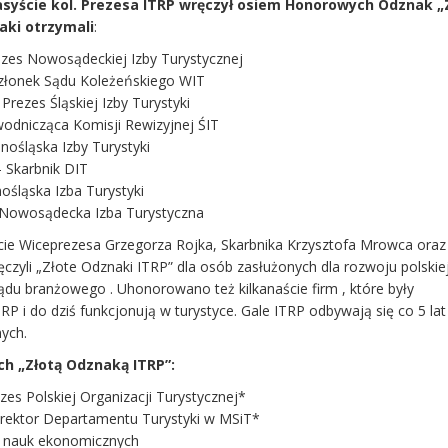
 asyście kol. Prezesa ITRP wręczył osiem Honorowych Odznak „
naki otrzymali
:
rezes Nowosądeckiej Izby Turystycznej
złonek Sądu Koleżeńskiego WIT
Prezes Śląskiej Izby Turystyki
wodnicząca Komisji Rewizyjnej ŚIT
lnośląska Izby Turystyki
 Skarbnik DIT
ośląska Izba Turystyki
–Nowosądecka Izba Turystyczna
cie Wiceprezesa Grzegorza Rojka, Skarbnika Krzysztofa Mrowca ora
czyli „Złote Odznaki ITRP” dla osób zasłużonych dla rozwoju polskie
ądu branżowego . Uhonorowano też kilkanaście firm , które były
RP i do dziś funkcjonują w turystyce. Gale ITRP odbywają się co 5 lat 
ych.
h „Złotą Odznaką ITRP”:
es Polskiej Organizacji Turystycznej*
rektor Departamentu Turystyki w MSiT*
r nauk ekonomicznych