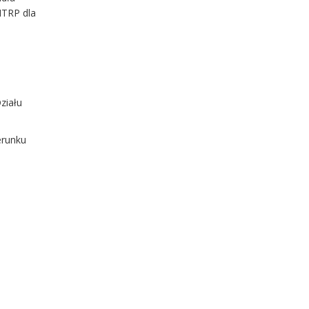
ITRP dla
ziału
erunku