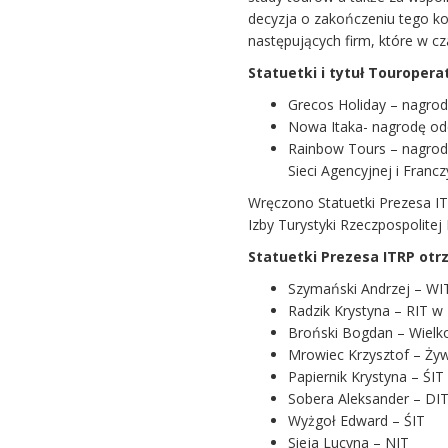
decyzja o zakończeniu tego ko
następujących firm, które w cz
Statuetki i tytuł Touropera
Grecos Holiday – nagrod
Nowa Itaka- nagrodę ode
Rainbow Tours – nagrod
Sieci Agencyjnej i Franc
Wręczono Statuetki Prezesa I
Izby Turystyki Rzeczpospolitej 
Statuetki Prezesa ITRP otrz
Szymański Andrzej – WI
Radzik Krystyna – RIT w 
Broński Bogdan – Wielk
Mrowiec Krzysztof – Ży
Papiernik Krystyna – ŚIT
Sobera Aleksander – DI
Wyżgoł Edward – ŚIT
Sieja Lucyna – NIT