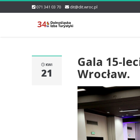
071 341 03 70
dit@dit.wroc.pl
Gala 15-lec
KWI
Wrocław.
21