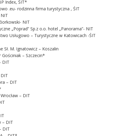
P Index, ŚIT*
wo .eu- rodzinna firma turystyczna , ŚIT
 NIT
 Borkowski- NIT
yczne „Poprad” Sp.z o.o. hotel „Panorama”- NIT
rstwo Usługowo – Turystyczne w Katowicach -ŚIT
e Sł. M. Ignatowicz – Koszalin
 Gościniak – Szczecin*
– DIT
 DIT
óra – DIT
*
e Wrocław – DIT
DIT
IT
 – DIT
– DIT
A – DIT*