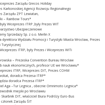
Wiceprezes Zarządu Grecos Holiday
es Karkonoskiej Agencji Rozwoju Regionalnego
zes Zarządu ZPT Lewiatan,
ki – Rainbow Tours*
były Wiceprezes ITRP ,były Prezes WIT
owarzystwo Ubezpieczeniowe
emy Sprzedaży Sp. z o.o. Merlin X
a dyrektora Wydziału Promocji i Turystyki Miasta Wrocław, Prezes
i Turystycznej
Wiceprezes ITRP, były Prezes i Wiceprezes WITi
ciorowska – Prezeska Convention Bureau Wrocław
hab nauk ekonomicznych, profesor UE we Wrocławiu*
ceprezes ITRP, Wiceprezes DIT, Prezes COHM
okat, doradca Prezesa ITRP*
sędzia doradca Prezesa ITRP*
ciel Aga –Tur Legnica , obecnie Omnimoto Legnica*
rzewodnik miejski po Wrocławiu
Skarbnik DIT, właściciel Biura Podróży Euro-Bus
 członek Zarządu ŚIT