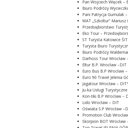
Pan Wojciech Więcek – B
Biuro Podróży Wycieczko
Pani Patrycja Gumulak –
WAT „Szkoltur” Mariusz
Przedsiębiorstwo Turyst
Eko Tour – Przedsiębio
ST Turysta Katowice ŚIT
Turysta Biuro Turystyczn
Biuro Podróży Waldemar
Darhoss Tour Wrocław 
Eltur B.P. Wrocław –DIT
Euro Bus B.P Wrocław –
Euro 90 Travel Jelenia G
Jagatour Wrocław – DIT
Ju-ka Usługi Turystyczn
Kon-tiki B.P Wrocław – 
Lido Wrocław – DIT
Oświata S.P Wrocław –D
Promotion Club Wrocław
Skorpion BOT Wrocław 
Top Travel JELENIA GÓR