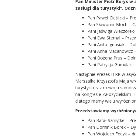
Pan Minister Piotr Borys w
zasługi dla turystyki”. Odz
Pan Paweł Cieślicki – P
Pan Sławomir Błoch – C
Pani Jadwiga Wieczorek- 
Pani Ewa Sternal – Prze
Pani Anita Ignasiak – Do
Pani Anna Mażanowicz –
Pani Bożena Prus – Doln
Pani Patrycja Gumulak 
Następnie Prezes ITRP w asyś
Marszałka Krzysztofa Maja wrę
turystyki oraz rozwoju samorz
na Kongresie Założycielskim IT
dlatego mamy wielu wyróżnion
Przedstawiamy wyróżnionyc
Pan Rafał Szmytke – Prez
Pan Dominik Borek – Dy
Pan Wojciech Fedyk – d