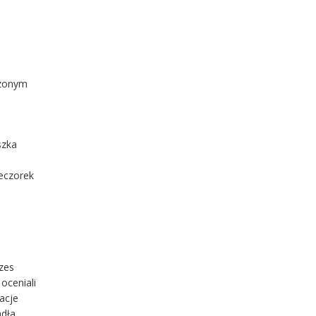
dzonym
szka
ieczorek
zes
oceniali
acje
adła