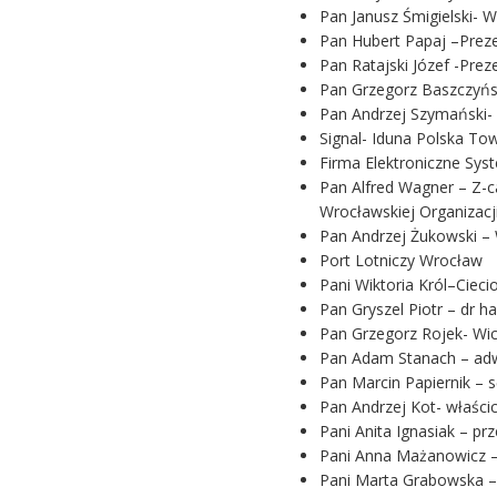
Pan Janusz Śmigielski- 
Pan Hubert Papaj –Prez
Pan Ratajski Józef -Pre
Pan Grzegorz Baszczyńs
Pan Andrzej Szymański- 
Signal- Iduna Polska T
Firma Elektroniczne Syst
Pan Alfred Wagner – Z-c
Wrocławskiej Organizacj
Pan Andrzej Żukowski – 
Port Lotniczy Wrocław
Pani Wiktoria Król–Cie
Pan Gryszel Piotr – dr 
Pan Grzegorz Rojek- Wi
Pan Adam Stanach – adw
Pan Marcin Papiernik – 
Pan Andrzej Kot- właści
Pani Anita Ignasiak – p
Pani Anna Mażanowicz – 
Pani Marta Grabowska –