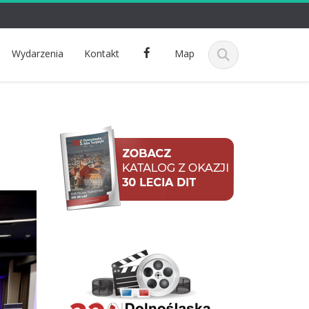
F
Wydarzenia
Kontakt
Map
a
c
e
b
o
o
k