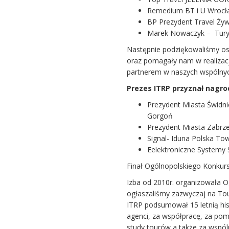
Remedium BT i U Wrocł
BP Prezydent Travel Żyw
Marek Nowaczyk – Tury
Następnie podziękowaliśmy oso
oraz pomagały nam w realizac
partnerem w naszych wspólnyc
Prezes ITRP przyznał nagrod
Prezydent Miasta Świdni
Gorgoń
Prezydent Miasta Zabrze
Signal- Iduna Polska To
Eelektroniczne Systemy
Finał Ogólnopolskiego Konkur
Izba od 2010r. organizowała O
ogłaszaliśmy zazwyczaj na Tou
ITRP podsumował 15 letnią his
agenci, za współpracę, za pom
study tourów a także za wspól