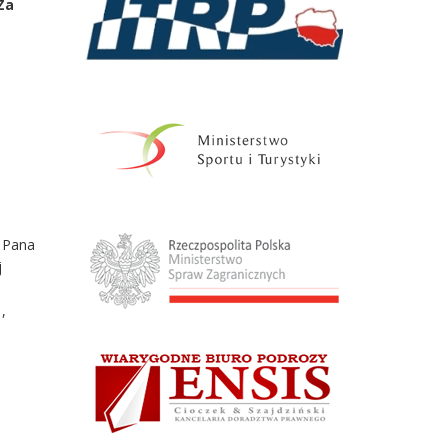
Za
z Pana
j
,