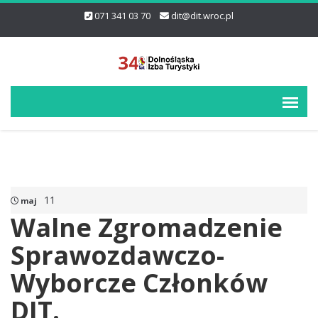
071 341 03 70
dit@dit.wroc.pl
11
maj
Walne Zgromadzenie
Sprawozdawczo-
Wyborcze Członków
DIT.