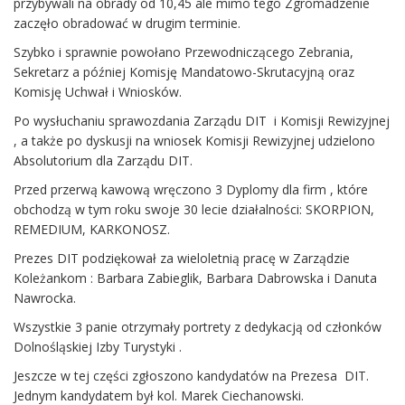
przybywali na obrady od 10,45 ale mimo tego Zgromadzenie
zaczęło obradować w drugim terminie.
Szybko i sprawnie powołano Przewodniczącego Zebrania,
Sekretarz a później Komisję Mandatowo-Skrutacyjną oraz
Komisję Uchwał i Wniosków.
Po wysłuchaniu sprawozdania Zarządu DIT i Komisji Rewizyjnej
, a także po dyskusji na wniosek Komisji Rewizyjnej udzielono
Absolutorium dla Zarządu DIT.
Przed przerwą kawową wręczono 3 Dyplomy dla firm , które
obchodzą w tym roku swoje 30 lecie działalności: SKORPION,
REMEDIUM, KARKONOSZ.
Prezes DIT podziękował za wieloletnią pracę w Zarządzie
Koleżankom : Barbara Zabieglik, Barbara Dabrowska i Danuta
Nawrocka.
Wszystkie 3 panie otrzymały portrety z dedykacją od członków
Dolnośląskiej Izby Turystyki .
Jeszcze w tej części zgłoszono kandydatów na Prezesa DIT.
Jednym kandydatem był kol. Marek Ciechanowski.