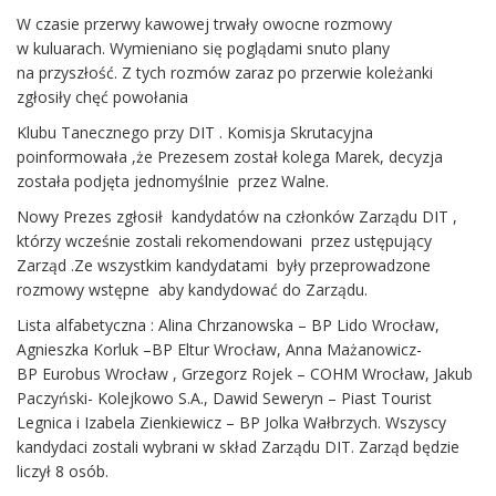
W czasie przerwy kawowej trwały owocne rozmowy
w kuluarach. Wymieniano się poglądami snuto plany
na przyszłość. Z tych rozmów zaraz po przerwie koleżanki
zgłosiły chęć powołania
Klubu Tanecznego przy DIT . Komisja Skrutacyjna
poinformowała ,że Prezesem został kolega Marek, decyzja
została podjęta jednomyślnie przez Walne.
Nowy Prezes zgłosił kandydatów na członków Zarządu DIT ,
którzy wcześnie zostali rekomendowani przez ustępujący
Zarząd .Ze wszystkim kandydatami były przeprowadzone
rozmowy wstępne aby kandydować do Zarządu.
Lista alfabetyczna : Alina Chrzanowska – BP Lido Wrocław,
Agnieszka Korluk –BP Eltur Wrocław, Anna Mażanowicz-
BP Eurobus Wrocław , Grzegorz Rojek – COHM Wrocław, Jakub
Paczyński- Kolejkowo S.A., Dawid Seweryn – Piast Tourist
Legnica i Izabela Zienkiewicz – BP Jolka Wałbrzych. Wszyscy
kandydaci zostali wybrani w skład Zarządu DIT. Zarząd będzie
liczył 8 osób.