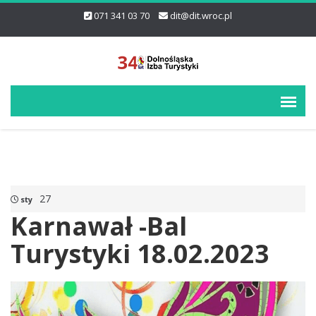
071 341 03 70
dit@dit.wroc.pl
27
sty
Karnawał -Bal
Turystyki 18.02.2023