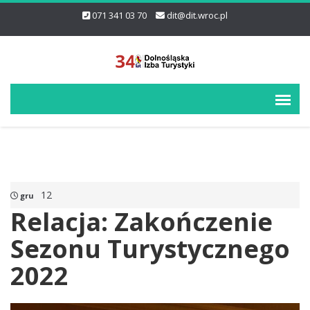
071 341 03 70
dit@dit.wroc.pl
12
gru
Relacja:
Zakończenie
Sezonu Turystycznego
2022