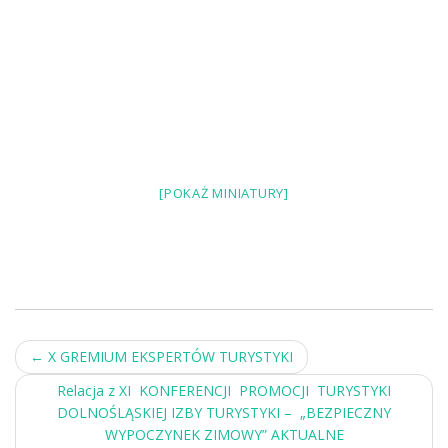
[POKAŻ MINIATURY]
Post
←
X GREMIUM EKSPERTÓW TURYSTYKI
navigation
Relacja z XI KONFERENCJI PROMOCJI TURYSTYKI
DOLNOŚLĄSKIEJ IZBY TURYSTYKI – „BEZPIECZNY
WYPOCZYNEK ZIMOWY” AKTUALNE