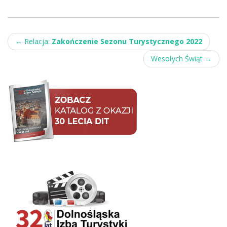
Post
←
Relacja:
Zakończenie Sezonu Turystycznego 2022
navigation
Wesołych Świąt
→