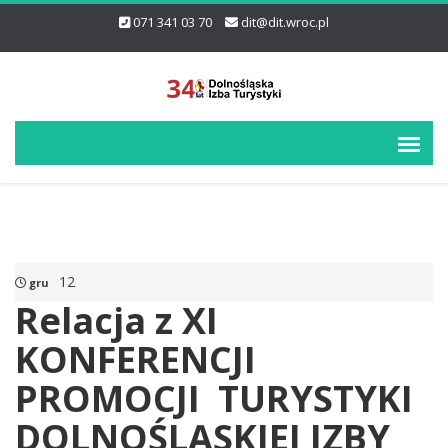
071 341 03 70
dit@dit.wroc.pl
12
gru
Relacja z XI
KONFERENCJI
PROMOCJI TURYSTYKI
DOLNOŚLĄSKIEJ IZBY