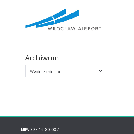
Archiwum
Archiwum
NIP:
897-16-80-007