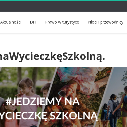
Aktualności
DIT
Prawo w turystyce
Piloci i przewodnicy
naWycieczkęSzkolną.