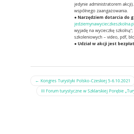
jedynie administratorem akcji)
wspólnego zaangażowania.
●
Narzędziem dotarcia do g
jedziemynawycieczkeszkolna.p
wyjadę na wycieczkę szkolną”; 
szkoleniowych – video, pdf, blo
●
Udział w akcji jest bezpła
Post
←
Kongres Turystyki Polsko-Czeskiej 5-6.10.2021
navigation
III Forum turystyczne w Szklarskiej Porębie „Tur