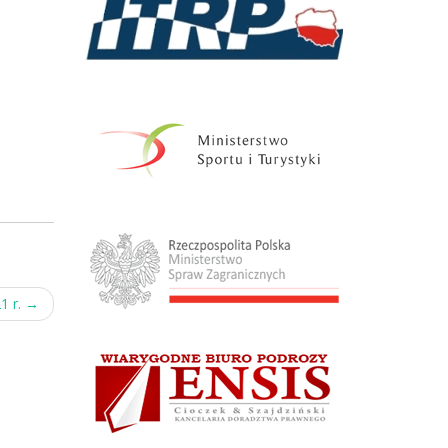
1 r.
→