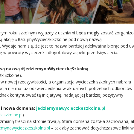
ecnym roku szkolnym wyjazdy z uczniami będą mogły zostać zorganiz
ną akcję #RatujmyWycieczkiSzkolne pod nową nazwą
 Wydaje nam się, że jest to nazwa bardziej adekwatna biorąc pod u
w powroty wycieczek i długofalowy aspekt przedsięwzięcia.
ową nazwą #JedziemynaWycieczkęSzkolną
kiSzkolne).
w nowej rzeczywistości, a organizacja wycieczek szkolnych nabrała
cja nie ma już odzwierciedlenia w aktualnych potrzebach odbiorców
nak kontynuować tę inicjatywę, nadając jej bardziej pozytywny
 i nowa domena:
jedziemynawycieczkeszkolna.pl
kiszkolne.pl
)
mianą treści na stronie trwają. Stara domena została zachowana, a
iemynawycieczkeszkolna.pl
– tak aby zachować dotychczasowe linki w 