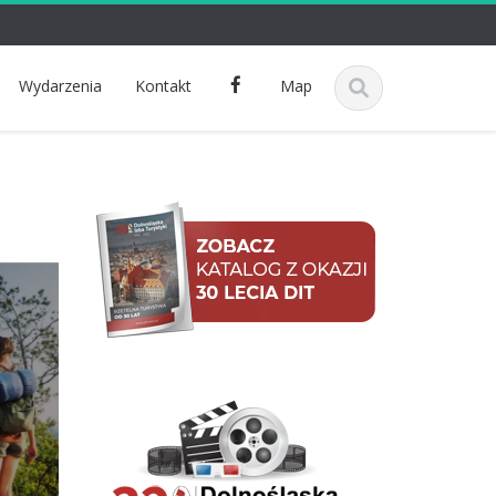
F
Wydarzenia
Kontakt
Map
a
c
e
b
o
o
k