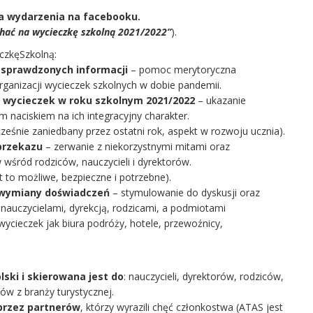
ja wydarzenia na facebooku.
hać na wycieczkę szkolną 2021/2022”
).
czkęSzkolną:
i sprawdzonych informacji
– pomoc merytoryczna
rganizacji wycieczek szkolnych w dobie pandemii.
i wycieczek w roku szkolnym 2021/2022
– ukazanie
m naciskiem na ich integracyjny charakter.
cześnie zaniedbany przez ostatni rok, aspekt w rozwoju ucznia).
przekazu
– zerwanie z niekorzystnymi mitami oraz
 wśród rodziców, nauczycieli i dyrektorów.
t to możliwe, bezpieczne i potrzebne).
 wymiany doświadczeń
– stymulowanie do dyskusji oraz
 nauczycielami, dyrekcją, rodzicami, a podmiotami
ycieczek jak biura podróży, hotele, przewoźnicy,
ski i skierowana jest do
: nauczycieli, dyrektorów, rodziców,
w z branży turystycznej.
przez partnerów
, którzy wyrazili chęć członkostwa (ATAS jest