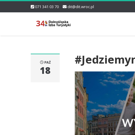
071 341 03 70
dit@dit.wroc.pl
#Jedziemy
PAŹ
18