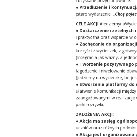
i uzyskane pozycjonowanie.
●
Przedłużenie i kontynuac
(stare wydarzenie:
„Chcę pojec
CELE AKCJI
#JedziemynaWycie
● Dostarczenie rzetelnych 
i praktyczna oraz wsparcie w o
●
Zachęcanie do organizacj
korzyści z wycieczek, z główny
(Integracja jak ważny, a jedno
●
Tworzenie pozytywnego 
łagodzenie i niwelowanie obaw
(Jedziemy na wycieczkę, bo jes
●
Stworzenie platformy do
ułatwienie komunikacji między
zaangażowanymi w realizację w
parki rozrywki.
ZAŁOŻENIA AKCJI:
●
Akcja ma zasięg ogólnopol
uczniów oraz różnych podmiotó
●
Akcja jest organizowana 