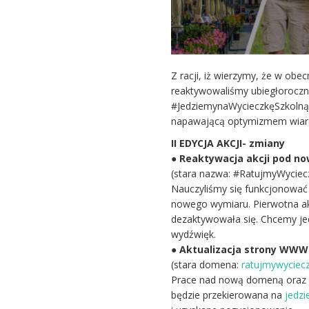
Z racji, iż wierzymy, że w ob
reaktywowaliśmy ubiegłorocz
#JedziemynaWycieczkęSzkolną.
napawającą optymizmem wiarę 
II EDYCJA AKCJI- zmiany
●
Reaktywacja akcji pod n
(stara nazwa: #RatujmyWyciecz
Nauczyliśmy się funkcjonować 
nowego wymiaru. Pierwotna ak
dezaktywowała się. Chcemy jed
wydźwięk.
●
Aktualizacja strony WWW
(stara domena:
ratujmywyciecz
Prace nad nową domeną oraz z
będzie przekierowana na
jedz