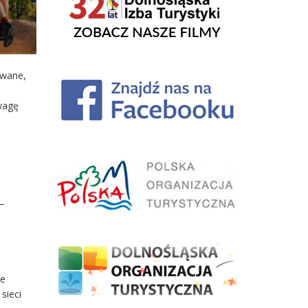
owane,
wagę
 –
le
sieci