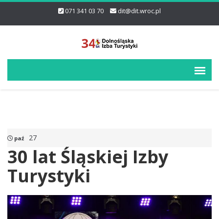
071 341 03 70
dit@dit.wroc.pl
27
paź
30 lat Śląskiej Izby
Turystyki