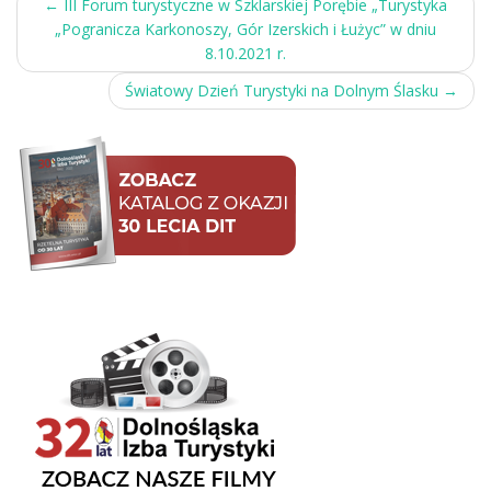
Post
←
III Forum turystyczne w Szklarskiej Porębie „Turystyka
„Pogranicza Karkonoszy, Gór Izerskich i Łużyc” w dniu
navigation
8.10.2021 r.
Światowy Dzień Turystyki na Dolnym Ślasku
→