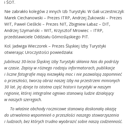
i ŚOT.
Nie zabrakło kolegów z innych Izb Turystyki. W Gali uczestniczyli:
Marek Ciechanowski – Prezes ITRP, Andrzej Żukowski – Prezes
WIT, Paweł Cieślicki – Prezes NIT, Zbigniew Łabaz – DIT,
Andrzej Szymański – WIT, Krzysztof Mrowiec – ITRP,
przedstawiciele Oddziału Górnośląskiego PIT.
Kol. Jadwiga Wieczorek – Prezes Śląskiej Izby Turystyki
otwierając Uroczystości powiedziała:
Jubileusz 30-lecia Śląskiej Izby Turystyki skłania Nas do podróży
w czasie. Zapisy w różnego rodzaju informatorach, publikacje
i liczne fotografie mają niezwykłą moc i nie pozwalają zapomnieć
o przeszłości, tworzą obraz naszej Izby na przestrzeni minionych
30 lat. Jej dzieje to istotna część historii turystyki w naszym
regionie, której integralne ogniwo stanowią ludzie działający
w naszych szeregach.
To właśnie obchody rocznicowe stanowią doskonałą okazję
do utrwalenia wspomnień o przeszłości naszego stowarzyszenia
i ludziach, bez których trudno wyobrazić sobie naszą codzienność.