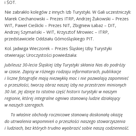
i ŚOT.
Nie zabrakło kolegów z innych Izb Turystyki. W Gali uczestniczyli:
Marek Ciechanowski – Prezes ITRP, Andrzej Żukowski – Prezes
WIT, Paweł Cieślicki – Prezes NIT, Zbigniew Łabaz – DIT,
Andrzej Szymański – WIT, Krzysztof Mrowiec – ITRP,
przedstawiciele Oddziału Górnośląskiego PIT.
Kol. Jadwiga Wieczorek – Prezes Śląskiej Izby Turystyki
otwierając Uroczystości powiedziała:
Jubileusz 30-lecia Śląskiej Izby Turystyki skłania Nas do podróży
w czasie. Zapisy w różnego rodzaju informatorach, publikacje
i liczne fotografie mają niezwykłą moc i nie pozwalają zapomnieć
o przeszłości, tworzą obraz naszej Izby na przestrzeni minionych
30 lat. Jej dzieje to istotna część historii turystyki w naszym
regionie, której integralne ogniwo stanowią ludzie działający
w naszych szeregach.
To właśnie obchody rocznicowe stanowią doskonałą okazję
do utrwalenia wspomnień o przeszłości naszego stowarzyszenia
i ludziach, bez których trudno wyobrazić sobie naszą codzienność.