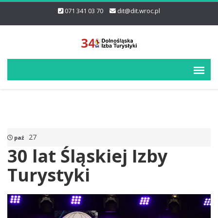
071 341 03 70
dit@dit.wroc.pl
27
paź
30 lat Śląskiej Izby
Turystyki