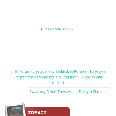
[POKAŻ MINIATURY]
Post
←
III Forum turystyczne w Szklarskiej Porębie „Turystyka
„Pogranicza Karkonoszy, Gór Izerskich i Łużyc” w dniu
navigation
8.10.2021 r.
Światowy Dzień Turystyki na Dolnym Ślasku
→