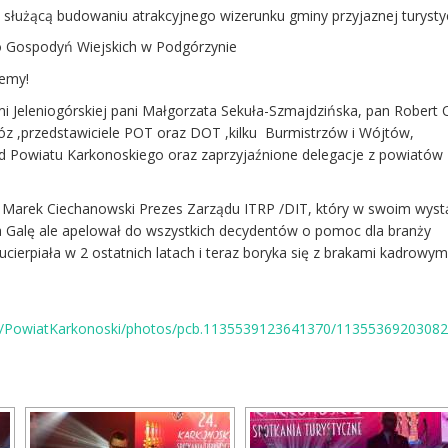
 służącą budowaniu atrakcyjnego wizerunku gminy przyjaznej turysty
o Gospodyń Wiejskich w Podgórzynie
jemy!
mi Jeleniogórskiej pani Małgorzata Sekuła-Szmajdzińska, pan Robert 
óz ,przedstawiciele POT oraz DOT ,kilku Burmistrzów i Wójtów,
d Powiatu Karkonoskiego oraz zaprzyjaźnione delegacje z powiatów
. Marek Ciechanowski Prezes Zarządu ITRP /DIT, który w swoim wyst
 Galę ale apelował do wszystkich decydentów o pomoc dla branży
 ucierpiała w 2 ostatnich latach i teraz boryka się z brakami kadrowym
m/PowiatKarkonoski/photos/pcb.1135539123641370/1135536920308