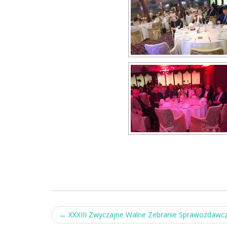
Post
←
XXXIII Zwyczajne Walne Zebranie Sprawozdawcz