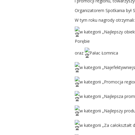
i promocji regionu, towarzyszy
Organizatorem Spotkania był S
W tym roku nagrody otrzymali:
w kategorii „Najlepszy obiek
Porębie
oraz
Pałac Łomnica
w kategorii „Najefektywniej
w kategorii „Promocja regio
w kategorii „Najlepsza pro
w kategorii „Najlepszy prod
w kategorii „Za całokształt 