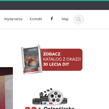
F
Wydarzenia
Kontakt
Map
a
c
e
b
o
o
k