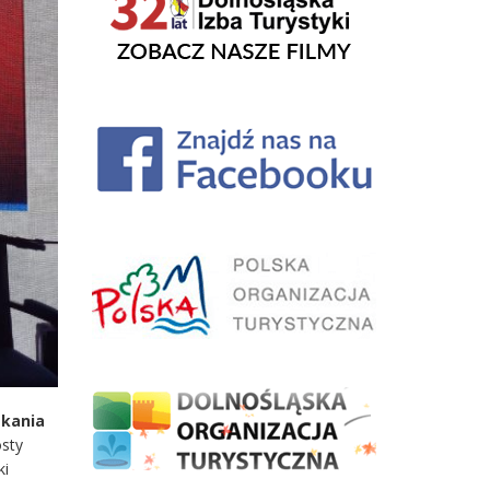
tkania
osty
ki