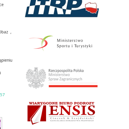
ce
Obaz ,
ąpieniu
i
257