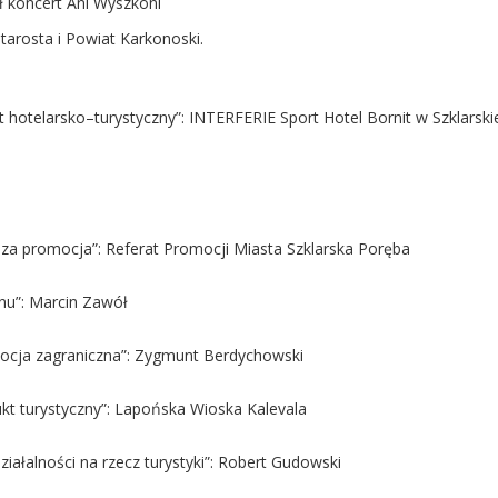
ł koncert Ani Wyszkoni
tarosta i Powiat Karkonoski.
t hotelarsko–turystyczny”: INTERFERIE Sport Hotel Bornit w Szklarski
sza promocja”: Referat Promocji Miasta Szklarska Poręba
nu”: Marcin Zawół
mocja zagraniczna”: Zygmunt Berdychowski
ukt turystyczny”: Lapońska Wioska Kalevala
działalności na rzecz turystyki”: Robert Gudowski