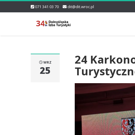
071 341 03 70
dit@dit.wroc.pl
24 Karkono
WRZ
Turystyczn
25