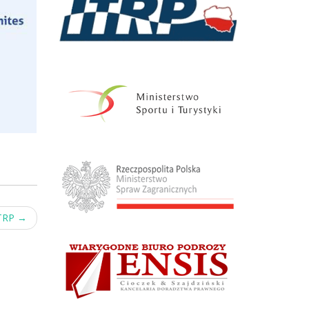
ITRP
→