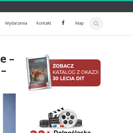
F
Wydarzenia
Kontakt
Map
a
c
e
b
e –
o
o
 –
k