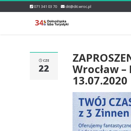
071 341 03 70
dit@dit.wroc.pl
ZAPROSZENI
CZE
Wrocław –
22
13.07.2020 