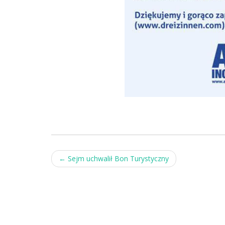
Post
←
Sejm uchwalił Bon Turystyczny
navigation