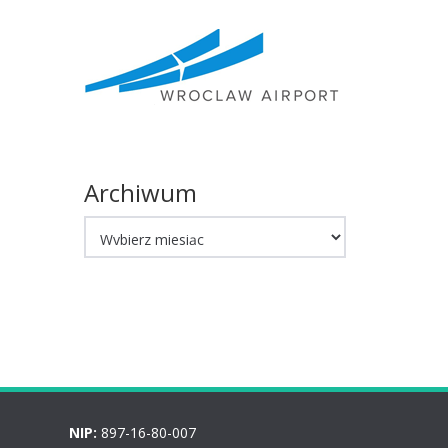
Archiwum
Archiwum
NIP:
897-16-80-007