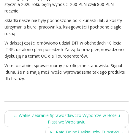
stycznia 2020 roku będą wynosić 200 PLN czyli 800 PLN
rocznie.
Składki nasze nie były podnoszone od kilkunastu lat, a koszty
utrzymania biura, pracownika, księgowości i pochodne ciągle
rosną.
W dalszej części omówiono udział DIT w obchodach 10 lecia
ITRP, ustalono plan posiedzeń Zarządu oraz przeprowadzono
dyskusję na temat OC dla Touroperatorów.
W tej ostatniej sprawie mamy już oficjalne stanowisko Signal-
Iduna, że nie mają możliwości wprowadzenia takiego produktu
dla branży.
Post
←
Walne Zebranie Sprawozdawczo Wyborcze w Hotelu
Piast we Wrocławiu
navigation
VII Rajd Dolnośląskiej Izby Turystyki
→