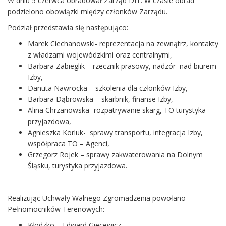
W dniu 5 czerwca obradował Zarząd DIT. W czasie obrad
podzielono obowiązki między członków Zarządu.
Podział przedstawia się następująco:
Marek Ciechanowski- reprezentacja na zewnątrz, kontakty
z władzami wojewódzkimi oraz centralnymi,
Barbara Zabieglik – rzecznik prasowy, nadzór nad biurem
Izby,
Danuta Nawrocka – szkolenia dla członków Izby,
Barbara Dąbrowska – skarbnik, finanse Izby,
Alina Chrzanowska- rozpatrywanie skarg, TO turystyka
przyjazdowa,
Agnieszka Korluk- sprawy transportu, integracja Izby,
współpraca TO – Agenci,
Grzegorz Rojek – sprawy zakwaterowania na Dolnym
Śląsku, turystyka przyjazdowa.
Realizując Uchwały Walnego Zgromadzenia powołano
Pełnomocników Terenowych:
Kłodzko – Edward Giecewicz,