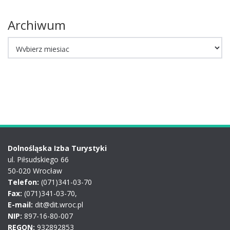
Archiwum
Archiwum
Dolnośląska Izba Turystyki
ul. Piłsudskiego 66
50-020 Wrocław
Telefon:
(071)341-03-70
Fax:
(071)341-03-70,
E-mail:
dit@dit.wroc.pl
NIP:
897-16-80-007
REGON:
932892853