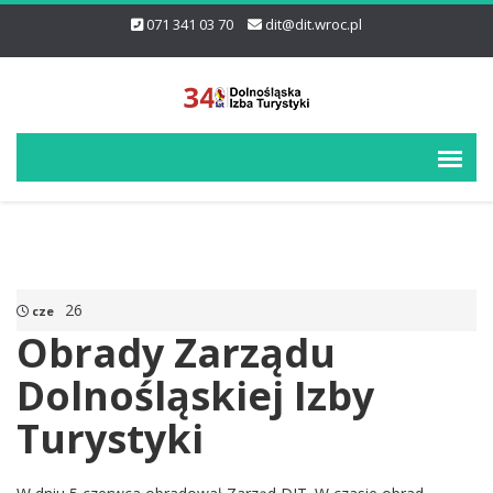
071 341 03 70
dit@dit.wroc.pl
26
cze
Obrady Zarządu
Dolnośląskiej Izby
Turystyki