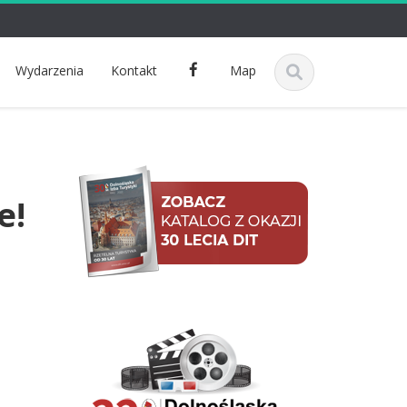
F
Wydarzenia
Kontakt
Map
a
c
e
b
o
o
e!
k