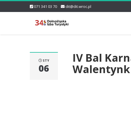
071 341 03 70
dit@dit.wroc.pl
IV Bal Kar
STY
Walentynki
06