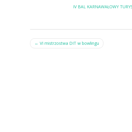
IV BAL KARNAWAŁOWY TURYS
Post
←
VI mistrzostwa DIT w bowlingu
navigation