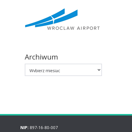
Archiwum
Archiwum
NIP:
897-16-80-007