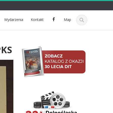
F
Wydarzenia
Kontakt
Map
a
c
e
b
PKS
o
o
k