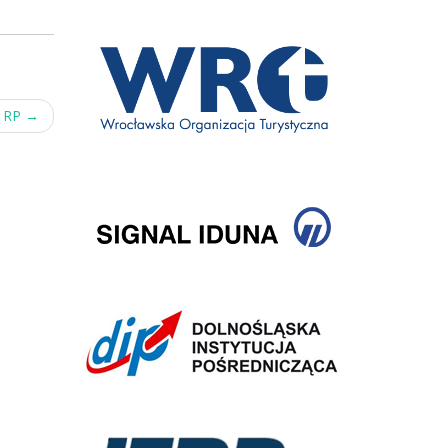
i RP
→