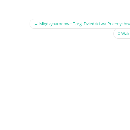
Post
←
Międzynarodowe Targi Dziedzictwa Przemysłowe
navigation
X Wal