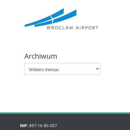
Archiwum
Archiwum
NIP:
897-16-80-007