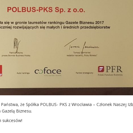
aństwa, że Spółka POLBUS- PKS z Wrocławia – Członek Naszej Izby
a Gazelą Biznesu.
h sukcesów!