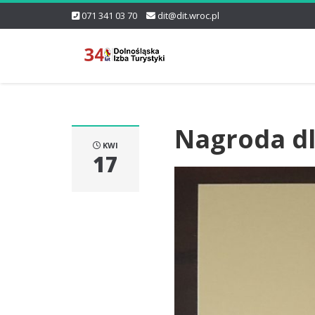
071 341 03 70
dit@dit.wroc.pl
Nagroda dl
KWI
17