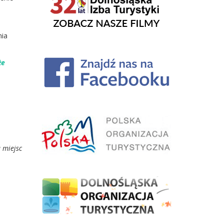
nia
że
 miejsc