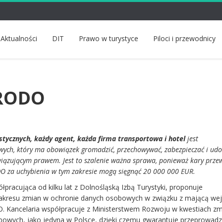
Aktualności
DIT
Prawo w turystyce
Piloci i przewodnicy
 RODO
stycznych, każdy agent, każda firma transportowa i hotel
jest
ych, który ma obowiązek gromadzić, przechowywać, zabezpieczać i udo
iązującym prawem. Jest to szalenie ważna sprawa, ponieważ kary prze
O za uchybienia w tym zakresie mogą sięgnąć 20 000 000 EUR.
pracująca od kilku lat z Dolnośląską Izbą Turystyki, proponuje
zakresu zmian w ochronie danych osobowych w związku z mającą we
O. Kancelaria współpracuje z Ministerstwem Rozwoju w kwestiach z
bowych, jako jedyna w Polsce, dzięki czemu gwarantuje przeprowadz