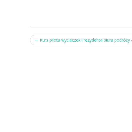
Post
←
Kurs pilota wycieczek i rezydenta biura podróży
navigation