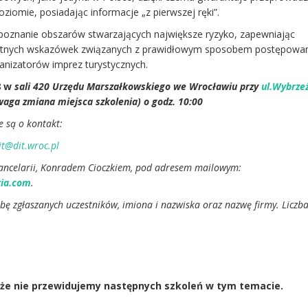
ziomie, posiadając informacje „z pierwszej ręki”.
 poznanie obszarów stwarzających największe ryzyko, zapewniając
retnych wskazówek związanych z prawidłowym sposobem postępowa
anizatorów imprez turystycznych.
8 w
sali 420 Urzędu Marszałkowskiego we Wrocławiu przy
ul.Wybrze
waga zmiana miejsca szkolenia) o godz. 10:00
 są o kontakt:
it@dit.wroc.pl
ancelarii, Konradem Cioczkiem, pod adresem mailowym:
ria.com
.
bę zgłaszanych uczestników, imiona i nazwiska oraz nazwę firmy. Liczba
 że nie przewidujemy następnych szkoleń w tym temacie.