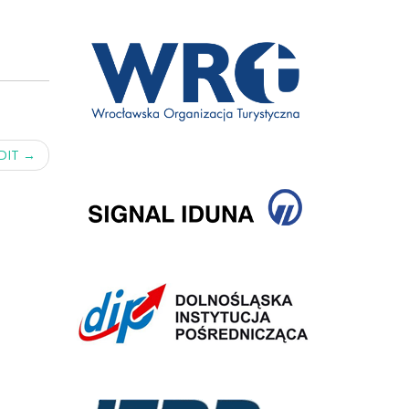
 DIT
→