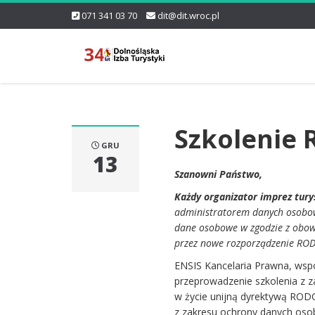
071 341 03 70
dit@dit.wroc.pl
Szkolenie
GRU
13
Szanowni Państwo,
Każdy organizator imprez tury
administratorem danych osobow
dane osobowe w zgodzie z obow
przez nowe rozporządzenie ROD
ENSIS Kancelaria Prawna, współ
przeprowadzenie szkolenia z 
w życie unijną dyrektywą ROD
z zakresu ochrony danych oso