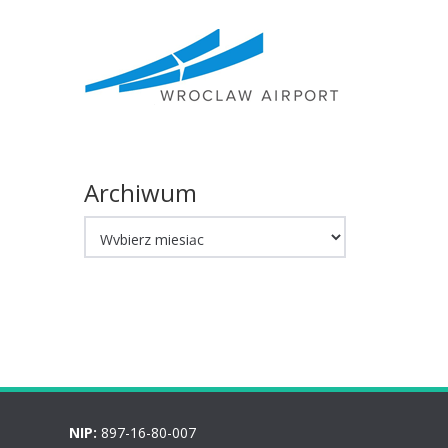
Archiwum
Archiwum
NIP:
897-16-80-007