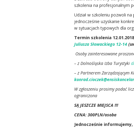
szkolenia na profesjonalnym po
Udział w szkoleniu pozwoli na
jednocześnie uzyskanie konk
w sytuacjach typowych dla org
Termin szkolenia 12.01.201
Juliusza Słowackiego 12-14
(u
Osoby zainteresowane proszone
– z Dolnośląska Izba Turystyki
d
– z Partnerem Zarządzającym K
konrad.cioczek@ensiskancela
W zgłoszeniu prosimy podać licz
ograniczona
SĄ JESZCZE MIEJSCA !!!
CENA: 300PLN/osoba
Jednocześnie informujemy,