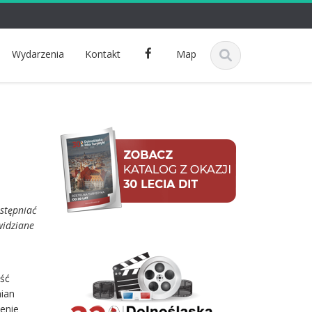
F
Wydarzenia
Kontakt
Map
a
c
e
b
o
o
k
stępniać
widziane
jść
mian
enie