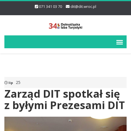
071 341 03 70
dit@dit.wroc.pl
25
lip
Zarząd DIT spotkał się
z byłymi Prezesami DIT