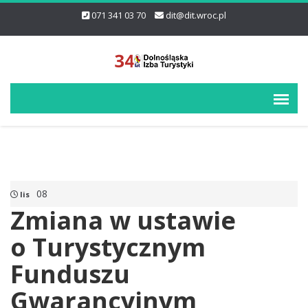
071 341 03 70
dit@dit.wroc.pl
08
lis
Zmiana w ustawie
o Turystycznym
Funduszu
Gwarancyjnym