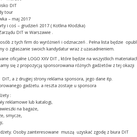
isko DIT
y tour
wka – maj 2017
y i coś – grudzień 2017 ( Kotlina Kłodzka)
arządu DIT w Warszawie .
b osób z tych firm do wyróżnień i odznaczeń . Pełna lista będzie opu
my o zgłaszanie swoich kandydatur wraz z uzasadnieniem.
ane oficjalne LOGO XXV DIT , które będzie na wszystkich materiałac
camy się z propozycją sponsorowania różnych gadżetów z tej okazji
DIT, a z drugiej strony reklama sponsora, jego dane itp.
orowanego gadżetu. a reszta zostaje u sponsora
żety :
ły reklamowe lub katalogi,
zawieszki na bagaże,
cze, smycze,
y,
żety. Osoby zainteresowane muszą uzyskać zgodę z biura DIT