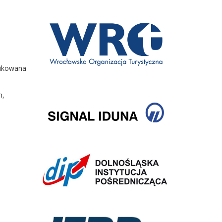
blikowana
h,