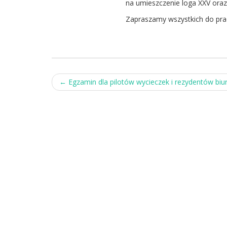
na umieszczenie loga XXV oraz
Zapraszamy wszystkich do pr
Post
←
Egzamin dla pilotów wycieczek i rezydentów biu
navigation