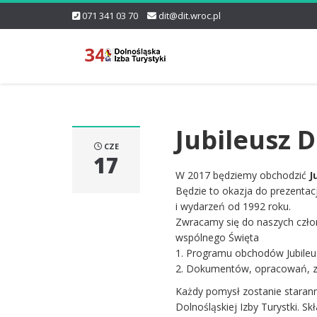
071 341 03 70
dit@dit.wroc.pl
Jubileusz D
CZE
17
W 2017 będziemy obchodzić
J
Będzie to okazja do prezentacji
i wydarzeń od 1992 roku.
Zwracamy się do naszych czło
wspólnego Święta
1. Programu obchodów Jubileu
2. Dokumentów, opracowań, zd
Każdy pomysł zostanie staran
Dolnośląskiej Izby Turystki. Sk