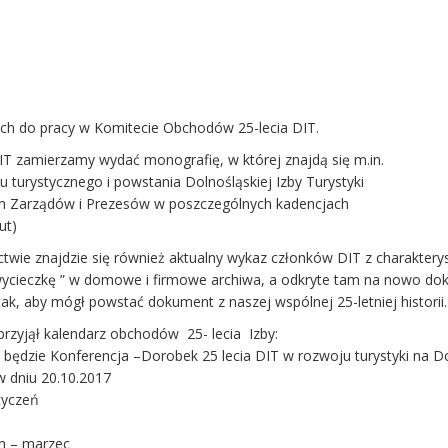
ch do pracy w Komitecie Obchodów 25-lecia DIT.
 DIT zamierzamy wydać monografię, w której znajdą się m.in.
 turystycznego i powstania Dolnośląskiej Izby Turystyki
jnych Zarządów i Prezesów w poszczególnych kadencjach
ut)
ie znajdzie się również aktualny wykaz członków DIT z charakterys
 „wycieczkę ” w domowe i firmowe archiwa, a odkryte tam na nowo d
 tak, aby mógł powstać dokument z naszej wspólnej 25-letniej historii.
przyjął kalendarz obchodów 25- lecia Izby:
dzie Konferencja –Dorobek 25 lecia DIT w rozwoju turystyki na 
w dniu 20.10.2017
tyczeń
h – marzec