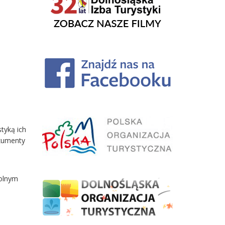
tyką ich
okumenty
Dolnym