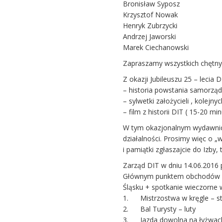
Bronisław Syposz
Krzysztof Nowak
Henryk Zubrzycki
Andrzej Jaworski
Marek Ciechanowski
Zapraszamy wszystkich chętny
Z okazji Jubileuszu 25 – lecia
– historia powstania samorządu
– sylwetki założycieli , kole
– film z historii DIT ( 15-20 min
W tym okazjonalnym wydawnictw
działalności. Prosimy więc o
i pamiątki zgłaszajcie do Izby,
Zarząd DIT w dniu 14.06.2016 
Głównym punktem obchodów bę
Śląsku + spotkanie wieczorne 
1. Mistrzostwa w kręgle – s
2. Bal Turysty – luty
3. Jazda dowolna na łyżwac