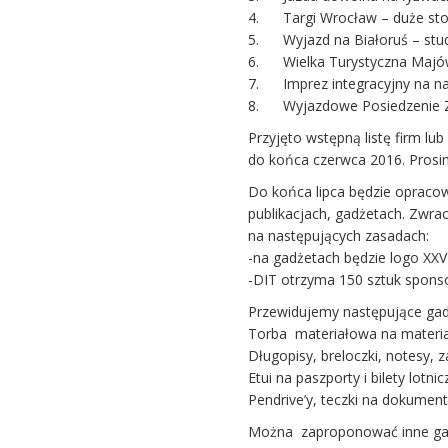
4. Targi Wrocław – duże sto
5. Wyjazd na Białoruś – stud
6. Wielka Turystyczna Majó
7. Imprez integracyjny na nart
8. Wyjazdowe Posiedzenie Z
Przyjęto wstępną listę firm lu
do końca czerwca 2016. Prosi
Do końca lipca będzie opracow
publikacjach, gadżetach. Zwra
na następujących zasadach:
-na gadżetach będzie logo XXV 
-DIT otrzyma 150 sztuk spons
Przewidujemy następujące gad
Torba materiałowa na materia
Długopisy, breloczki, notesy, 
Etui na paszporty i bilety lotni
Pendrive’y, teczki na dokument
Można zaproponować inne gad