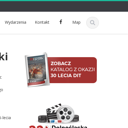
F
Wydarzenia
Kontakt
Map
a
c
e
b
ki
o
o
k
c
go
-lecia