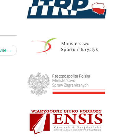
twie
→