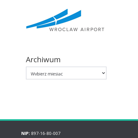
Archiwum
Archiwum
NIP:
897-16-80-007