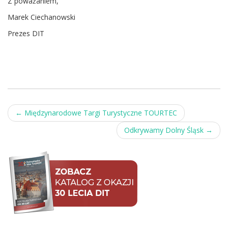
Z poważaniem,
Marek Ciechanowski
Prezes DIT
Post
←
Międzynarodowe Targi Turystyczne TOURTEC
navigation
Odkrywamy Dolny Śląsk
→