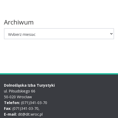
Archiwum
Archiwum
Dolnośląska Izba Turystyki
ul. Piłsudskiego 66
50-020 Wrocław
Telefon:
(071)341-03-70
Fax:
(071)341-03-70,
E-mail:
dit@dit.wroc.pl