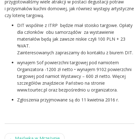
przygotowaliśmy wiele atrakcji w postaci degustacji potraw
i przysmaków kuchni domowej, jak również występy artystyczne
czy loterię targową.
DIT wspólnie z ITRP będzie miał stoisko targowe. Opłaty
dla członków obu samorządów za wystawienie
materiałów będą jak zawsze niskie czyli 100 PLN + 23
%VAT.
Zainteresowanych zapraszamy do kontaktu z biurem DIT.
wynajem Sof powierzchni targowej pod namiotem
Organizatora -1200 zł netto • wynajem 9102 powierzchni
targowej pod namiot Wystawcy – 600 zł netto. Więcej
szczegółów znajdziecie Państwo na stronie
www.tourtec.pl oraz bezpośrednio u organizatora.
Zgłoszenia przyjmowane są do 11 kwietnia 2016 r.
Post
←
Majówka w Mrzeżynie