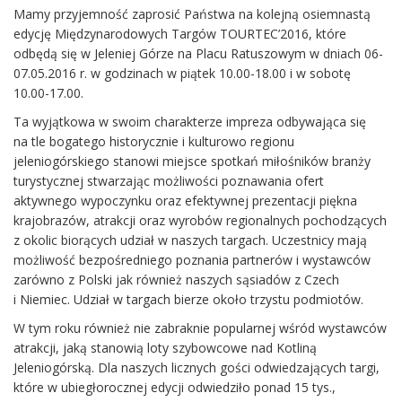
Mamy przyjemność zaprosić Państwa na kolejną osiemnastą
edycję Międzynarodowych Targów TOURTEC’2016, które
odbędą się w Jeleniej Górze na Placu Ratuszowym w dniach 06-
07.05.2016 r. w godzinach w piątek 10.00-18.00 i w sobotę
10.00-17.00.
Ta wyjątkowa w swoim charakterze impreza odbywająca się
na tle bogatego historycznie i kulturowo regionu
jeleniogórskiego stanowi miejsce spotkań miłośników branży
turystycznej stwarzając możliwości poznawania ofert
aktywnego wypoczynku oraz efektywnej prezentacji piękna
krajobrazów, atrakcji oraz wyrobów regionalnych pochodzących
z okolic biorących udział w naszych targach. Uczestnicy mają
możliwość bezpośredniego poznania partnerów i wystawców
zarówno z Polski jak również naszych sąsiadów z Czech
i Niemiec. Udział w targach bierze około trzystu podmiotów.
W tym roku również nie zabraknie popularnej wśród wystawców
atrakcji, jaką stanowią loty szybowcowe nad Kotliną
Jeleniogórską. Dla naszych licznych gości odwiedzających targi,
które w ubiegłorocznej edycji odwiedziło ponad 15 tys.,