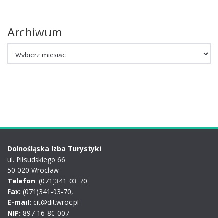
Archiwum
Archiwum
Dolnośląska Izba Turystyki
ul. Piłsudskiego 66
50-020 Wrocław
Telefon:
(071)341-03-70
Fax:
(071)341-03-70,
E-mail:
dit@dit.wroc.pl
NIP:
897-16-80-007