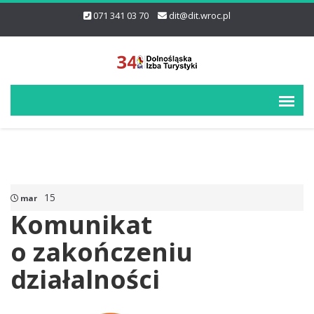
071 341 03 70
dit@dit.wroc.pl
15
mar
Komunikat
o zakończeniu
działalności