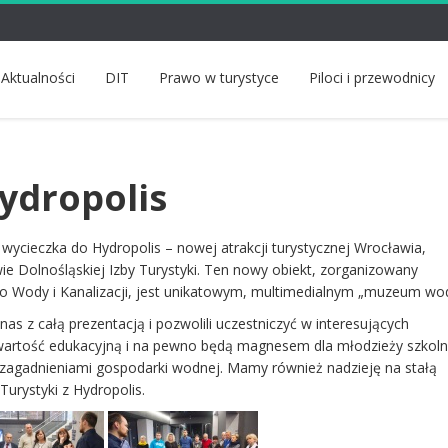
Aktualności
DIT
Prawo w turystyce
Piloci i przewodnicy
ydropolis
 wycieczka do Hydropolis – nowej atrakcji turystycznej Wrocławia,
wie Dolnośląskiej Izby Turystyki. Ten nowy obiekt, zorganizowany
wo Wody i Kanalizacji, jest unikatowym, multimedialnym „muzeum wod
as z całą prezentacją i pozwolili uczestniczyć w interesujących
wartość edukacyjną i na pewno będą magnesem dla młodzieży szkoln
ię zagadnieniami gospodarki wodnej. Mamy również nadzieję na stałą
Turystyki z Hydropolis.