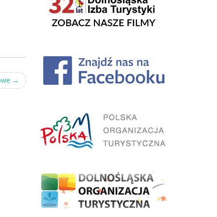
kowe
→