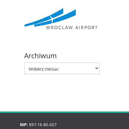
Archiwum
Archiwum
NIP:
897-16-80-007