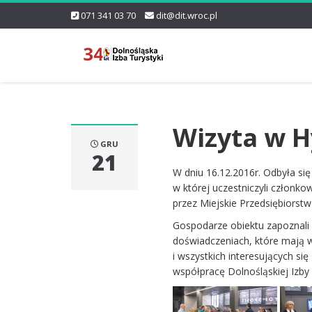
071 341 03 70
dit@dit.wroc.pl
Wizyta w H
GRU
21
W dniu 16.12.2016r. Odbyła się
w której uczestniczyli członko
przez Miejskie Przedsiębiorst
Gospodarze obiektu zapoznali n
doświadczeniach, które mają 
i wszystkich interesujących s
współpracę Dolnośląskiej Izby 