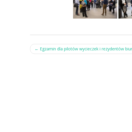
Post
←
Egzamin dla pilotów wycieczek i rezydentów biu
navigation