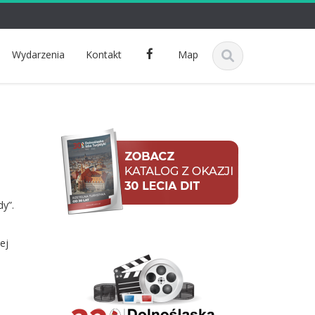
F
Wydarzenia
Kontakt
Map
a
c
e
b
o
o
k
y”.
ej