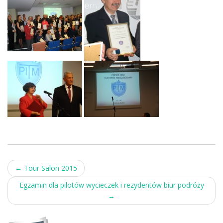
Post
←
Tour Salon 2015
navigation
Egzamin dla pilotów wycieczek i rezydentów biur podróży
→