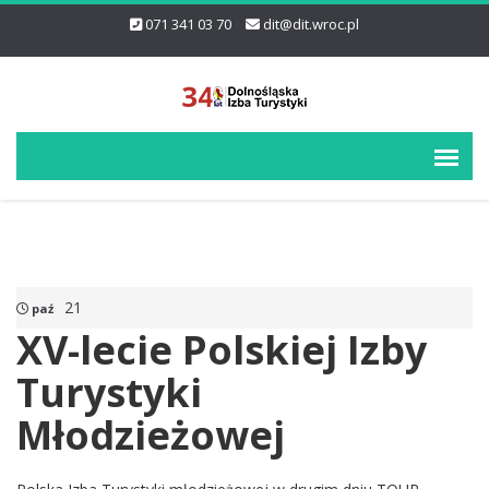
071 341 03 70
dit@dit.wroc.pl
21
paź
XV-lecie Polskiej Izby
Turystyki
Młodzieżowej