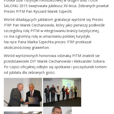
Polska Izba Turystyki młodzieżowej w drugim dniu TOUR
SALONU 2015 świętowała jubileusz XV-lecia. Zebranych powitał
Prezes PITM Pan Ryszard Marek Szpecht.
Wśród składających jubilatom gratulacje wyróżnił się Prezes
ITRP Pan Marek Ciechanowski, który jako pierwszy podkreślił
szczególną rolę PITM w integrowaniu branży turystycznej,
co ma ogromną rolę w umacnianiu polskiej turystyki.
Na ręce Pana Marka Szpechta prezes ITRP przekazał
okolicznościowy grawerton.
Wśród wyróżnionych honorowa odznaką PITM znaleźli sie
przedstawiciele DIT Marek Ciechanowski i Aleksander Sobera.
Po części oficjalnej odbyło się spotkanie i poczęstunek tortem
od jubilata dla zebranych gości.