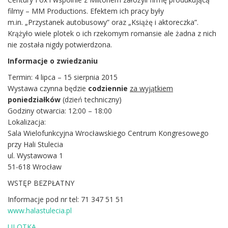
filmy – MM Productions. Efektem ich pracy były
m.in. „Przystanek autobusowy” oraz „Książę i aktoreczka”.
Krążyło wiele plotek o ich rzekomym romansie ale żadna z nich
nie została nigdy potwierdzona.
Informacje o zwiedzaniu
Termin: 4 lipca – 15 sierpnia 2015
Wystawa czynna będzie
codziennie
za wyjątkiem
poniedziałków
(dzień techniczny)
Godziny otwarcia: 12:00 – 18:00
Lokalizacja:
Sala Wielofunkcyjna Wrocławskiego Centrum Kongresowego
przy Hali Stulecia
ul. Wystawowa 1
51-618 Wrocław
WSTĘP BEZPŁATNY
Informacje pod nr tel: 71 347 51 51
www.halastulecia.pl
ULOTKA