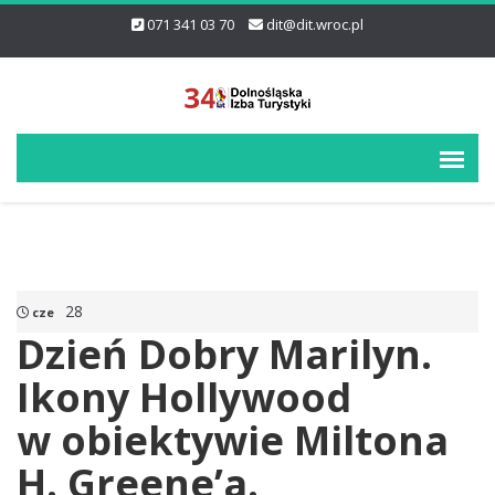
071 341 03 70
dit@dit.wroc.pl
28
cze
Dzień Dobry Marilyn.
Ikony Hollywood
w obiektywie Miltona
H. Greene’a.