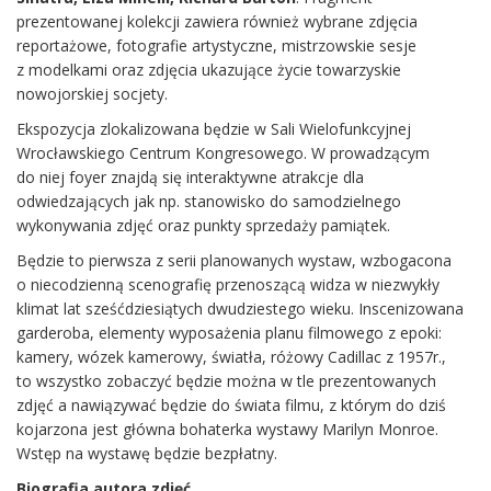
prezentowanej kolekcji zawiera również wybrane zdjęcia
reportażowe, fotografie artystyczne, mistrzowskie sesje
z modelkami oraz zdjęcia ukazujące życie towarzyskie
nowojorskiej socjety.
Ekspozycja zlokalizowana będzie w Sali Wielofunkcyjnej
Wrocławskiego Centrum Kongresowego. W prowadzącym
do niej foyer znajdą się interaktywne atrakcje dla
odwiedzających jak np. stanowisko do samodzielnego
wykonywania zdjęć oraz punkty sprzedaży pamiątek.
Będzie to pierwsza z serii planowanych wystaw, wzbogacona
o niecodzienną scenografię przenoszącą widza w niezwykły
klimat lat sześćdziesiątych dwudziestego wieku. Inscenizowana
garderoba, elementy wyposażenia planu filmowego z epoki:
kamery, wózek kamerowy, światła, różowy Cadillac z 1957r.,
to wszystko zobaczyć będzie można w tle prezentowanych
zdjęć a nawiązywać będzie do świata filmu, z którym do dziś
kojarzona jest główna bohaterka wystawy Marilyn Monroe.
Wstęp na wystawę będzie bezpłatny.
Biografia autora zdjęć