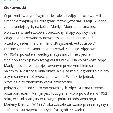
Ciekawostki
W prezentowanym fragmencie kolekcji zdjęć autorstwa Miltona
Greene’a znajdują się fotografie z tzw.
„czarnej sesji”
– jednej
z najsłynniejszych, na której Marilyn Monroe ubrana jest
wyłącznie w siateczkowe pończochy, skąpy top i cylinder.
Zdjęcia zrealizowano w nowojorskim studiu autora tuż
przed wyjazdem na plan filmu „Przystanek Autobusowy”.
Łącznie Greene i Monroe zrealizowali 53 sesje zdjęciowe.
W 1954 r. powstała, według magazynu „Time”, jedna
z najpopularniejszych fotografii XX wieku. Na kolorowym zdjęciu
Marilyn pozuje w zaprojektowanym przez Ann Klein stroju
baletnicy. Niestety suknia okazała się za mała, ograniczała ruchy
a tym samym możliwości pozowania. W efekcie jednak
przyniosło to znakomity efekt artystyczny.
Jednym z najbardziej rozpoznawalnych zdjęć Miltona Greene’a
poza portretami Marilyn jest fotografia, która powstała w 1952
roku, w studio artysty w Nowym Jorku. Przedstawia nogi
Marleny Dietrich. W 1997 roku została zaliczona przez magazyn
„Life” do 100 najważniejszych fotografii XX wieku.