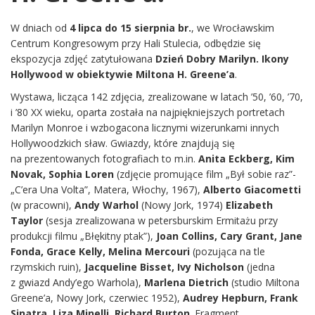
W dniach od
4 lipca do 15 sierpnia br.
, we Wrocławskim
Centrum Kongresowym przy Hali Stulecia, odbędzie się
ekspozycja zdjęć zatytułowana
Dzień Dobry Marilyn. Ikony
Hollywood w obiektywie Miltona H. Greene’a
.
Wystawa, licząca 142 zdjęcia, zrealizowane w latach ’50, ’60, ’70,
i ’80 XX wieku, oparta została na najpiękniejszych portretach
Marilyn Monroe i wzbogacona licznymi wizerunkami innych
Hollywoodzkich sław. Gwiazdy, które znajdują się
na prezentowanych fotografiach to m.in.
Anita Eckberg, Kim
Novak, Sophia Loren
(zdjęcie promujące film „Był sobie raz”-
„C’era Una Volta”, Matera, Włochy, 1967),
Alberto Giacometti
(w pracowni),
Andy Warhol
(Nowy Jork, 1974)
Elizabeth
Taylor
(sesja zrealizowana w petersburskim Ermitażu przy
produkcji filmu „Błękitny ptak”),
Joan Collins, Cary Grant, Jane
Fonda, Grace Kelly, Melina Mercouri
(pozująca na tle
rzymskich ruin),
Jacqueline Bisset, Ivy Nicholson
(jedna
z gwiazd Andy’ego Warhola),
Marlena Dietrich
(studio Miltona
Greene’a, Nowy Jork, czerwiec 1952),
Audrey Hepburn, Frank
Sinatra, Liza Minelli, Richard Burton
. Fragment