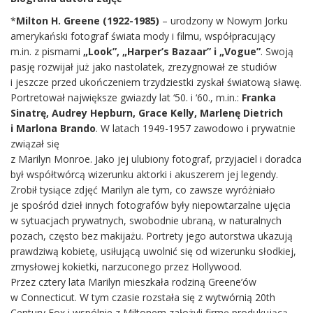
*
Milton H. Greene (1922-1985)
– urodzony w Nowym Jorku
amerykański fotograf świata mody i filmu, współpracujący
m.in. z pismami
„Look”, „Harper’s Bazaar” i „Vogue”
. Swoją
pasję rozwijał już jako nastolatek, zrezygnował ze studiów
i jeszcze przed ukończeniem trzydziestki zyskał światową sławę.
Portretował największe gwiazdy lat ‘50. i ‘60., m.in.:
Franka
Sinatrę, Audrey Hepburn, Grace Kelly, Marlenę Dietrich
i Marlona Brando
. W latach 1949-1957 zawodowo i prywatnie
związał się
z Marilyn Monroe. Jako jej ulubiony fotograf, przyjaciel i doradca
był współtwórcą wizerunku aktorki i akuszerem jej legendy.
Zrobił tysiące zdjęć Marilyn ale tym, co zawsze wyróżniało
je spośród dzieł innych fotografów były niepowtarzalne ujęcia
w sytuacjach prywatnych, swobodnie ubraną, w naturalnych
pozach, często bez makijażu. Portrety jego autorstwa ukazują
prawdziwą kobietę, usiłującą uwolnić się od wizerunku słodkiej,
zmysłowej kokietki, narzuconego przez Hollywood.
Przez cztery lata Marilyn mieszkała rodziną Greene’ów
w Connecticut. W tym czasie rozstała się z wytwórnią 20th
Century Fox i wspólnie z Miltonem założyli firmę produkującą