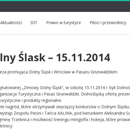
Aktualności
DIT
Prawo w turystyce
Piloci i przewodnicy
ny Ślask – 15.11.2014
preza promująca Dolny Śląsk i Wrocław w Pasażu Grunwaldzkim
tytułowanej „Zimowy Dolny Śląsk”, w sobotę 15.11.2014 r. byli Dolno
rganizacja Turystyczna i Pasaż Grunwaldzki. Dolnośląską ofertę prez
turystyczne i produkty regionalne.
e nagród, które otrzymywali zwycięzcy konkursów o Dolnym Śląsku
występ Zespołu Pieśni i Tańca KALINA, pod kierunkiem Aleksandra S
inę Trzebnica i możliwość treningu minigolfa i hokeja, które prowad
eśnicy.