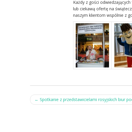
Każdy z gości odwiedzających 
lub ciekawą ofertę na świąte
naszym klientom wspólnie z 
Post
←
Spotkanie z przedstawicielami rosyjskich biur p
navigation