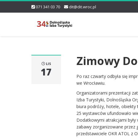
071 341 03 70
dit@dit.wroc.pl
Zimowy Dol
LIS
17
Po raz czwarty odbyła się im
we Wrocławiu.
Organizatorami prezentacji za
Izba Turystyki, Dolnośląska O
biura podróży, hotele, obiekty 
25 wystawców ufundowało wiel
Dodatkowymi atrakcjami były 
zabawy zorganizowane przez gm
przedstawiciele OKR ATOL z Ol