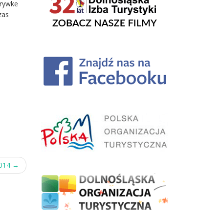
zrywke
zas
2014
→