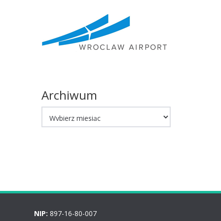
Archiwum
Archiwum
NIP:
897-16-80-007