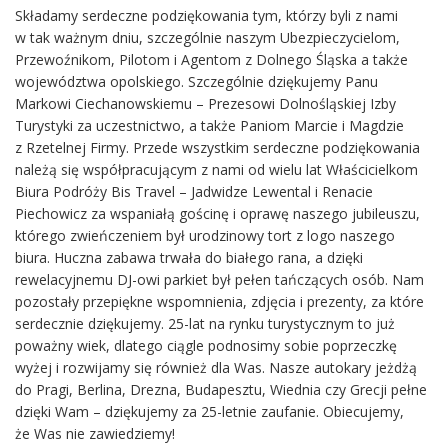
Składamy serdeczne podziękowania tym, którzy byli z nami
w tak ważnym dniu, szczególnie naszym Ubezpieczycielom,
Przewoźnikom, Pilotom i Agentom z Dolnego Śląska a także
województwa opolskiego. Szczególnie dziękujemy Panu
Markowi Ciechanowskiemu – Prezesowi Dolnośląskiej Izby
Turystyki za uczestnictwo, a także Paniom Marcie i Magdzie
z Rzetelnej Firmy. Przede wszystkim serdeczne podziękowania
należą się współpracującym z nami od wielu lat Właścicielkom
Biura Podróży Bis Travel – Jadwidze Lewental i Renacie
Piechowicz za wspaniałą gościnę i oprawę naszego jubileuszu,
którego zwieńczeniem był urodzinowy tort z logo naszego
biura. Huczna zabawa trwała do białego rana, a dzięki
rewelacyjnemu DJ-owi parkiet był pełen tańczących osób. Nam
pozostały przepiękne wspomnienia, zdjęcia i prezenty, za które
serdecznie dziękujemy. 25-lat na rynku turystycznym to już
poważny wiek, dlatego ciągle podnosimy sobie poprzeczkę
wyżej i rozwijamy się również dla Was. Nasze autokary jeżdżą
do Pragi, Berlina, Drezna, Budapesztu, Wiednia czy Grecji pełne
dzięki Wam – dziękujemy za 25-letnie zaufanie. Obiecujemy,
że Was nie zawiedziemy!