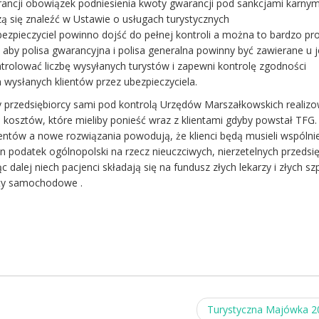
ancji obowiązek podniesienia kwoty gwarancji pod sankcjami karnym
zą się znaleźć w Ustawie o usługach turystycznych
ubezpieczyciel powinno dojść do pełnej kontroli a można to bardzo pr
by polisa gwarancyjna i polisa generalna powinny być zawierane u 
ntrolować liczbę wysyłanych turystów i zapewni kontrolę zgodności
 wysłanych klientów przez ubezpieczyciela.
 przedsiębiorcy sami pod kontrolą Urzędów Marszałkowskich realizow
kosztów, które mieliby ponieść wraz z klientami gdyby powstał TFG.
entów a nowe rozwiązania powodują, że klienci będą musieli wspólni
en podatek ogólnopolski na rzecz nieuczciwych, nierzetelnych przeds
 dalej niech pacjenci składają się na fundusz złych lekarzy i złych szpi
aty samochodowe .
Turystyczna Majówka 