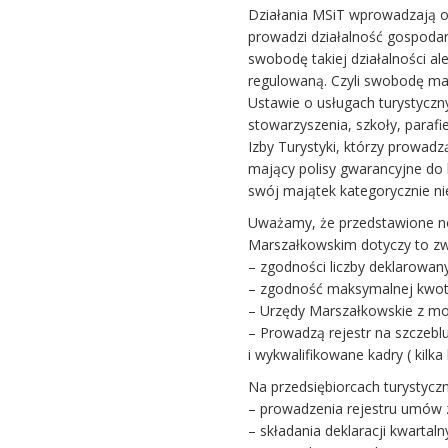
Działania MSiT wprowadzają od
prowadzi działalność gospodar
swobodę takiej działalności al
regulowaną. Czyli swobodę maj
Ustawie o usługach turystyczny
stowarzyszenia, szkoły, parafie
Izby Turystyki, którzy prowadz
mający polisy gwarancyjne do
swój majątek kategorycznie nie
Uważamy, że przedstawione n
Marszałkowskim dotyczy to zw
– zgodności liczby deklarowan
– zgodność maksymalnej kwot
– Urzędy Marszałkowskie z mo
– Prowadzą rejestr na szczebl
i wykwalifikowane kadry ( kilka
Na przedsiębiorcach turystycz
– prowadzenia rejestru umów z
– składania deklaracji kwarta