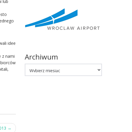
i lub
osto
jednego
ali idee
Archiwum
e z nami
iębiorców
Archiwum
tali,
2013
→