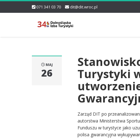
071 341 03 70
dit@dit.wroc.pl
Stanowisko
MAJ
Turystyki 
26
utworzeni
Gwarancyjn
Zarząd DIT po przeanalizowa
autorstwa Ministerstwa Sportu
Funduszu w turystyce jako uzu
polisa gwarancyjna wykupywana