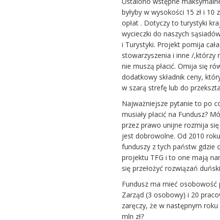
Ustalono wstępne maksymalne sk
byłyby w wysokości 15 zł i 10 
opłat . Dotyczy to turystyki k
wycieczki do naszych sąsiadów
i Turystyki. Projekt pomija ca
stowarzyszenia i inne /,którzy
nie muszą płacić. Omija się ró
dodatkowy składnik ceny, który
w szarą strefę lub do przekszt
Najważniejsze pytanie to po c
musiały płacić na Fundusz? Mó
przez prawo unijne rozmija si
jest dobrowolne. Od 2010 roku
funduszy z tych państw gdzie 
projektu TFG i to one mają nam
się przełożyć rozwiązań duński
Fundusz ma mieć osobowość pr
Zarząd (3 osobowy) i 20 praco
zaręczy, że w następnym roku 
mln zł?