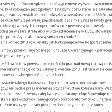
inansów wydał Rozporządzenie określające nowe wyższe stawki minim
ki. Kilka rozwiązań jest zgodnych z naszymi postulatami, ale cała ide
organizatorzy zostali ukarani podwyżką w wysokości około 350 % i wi
że duże firmy z pierwszej pięćdziesiątki będą miały niższe kwoty gwar
a uderzają w małych touroperatorów co z pewnością doprowadzi
 odejścia w szarą strefę albo w przekształcenia się w kluby, stowarzy
iejsc pracy. Czy o takie rozwiązania nam chodzi?
e na koniec 2013 roku analizy jak funkcjonuje nowe Rozporządzenie
się nowy projekt Turystycznego Funduszu Gwarancyjnego – panace
ie jest w turystyce.
m MSiT wróciło w pierwszej kolejności do prac nad nową Ustawą o U
owa rekomendacje do tej Ustawy z kwietnia 2013. Jest tam wiele cen
jonowanie zabezpieczeń na rzecz klienta.
owstanie takiego funduszu zachęci nieuczciwych touroperatorów
gdyż nie będzie presji medialnej przy bankructwie kolejnej firmy. Ws
ki oraz uzyskać zwroty całej kwoty za utracony urlop. Spowoduje to 
eczki nie sprawdzonych i wiarygodnych touroperatorów tylko u najtań
eż nie ma ryzyka utraty pieniędzy. Inni pokryją brakujące sumy.