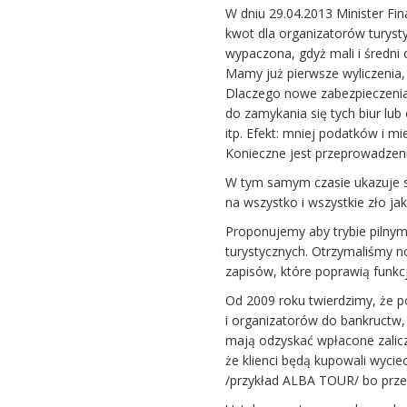
W dniu 29.04.2013 Minister F
kwot dla organizatorów turysty
wypaczona, gdyż mali i średni 
Mamy już pierwsze wyliczenia, 
Dlaczego nowe zabezpieczeni
do zamykania się tych biur lub
itp. Efekt: mniej podatków i m
Konieczne jest przeprowadzeni
W tym samym czasie ukazuje 
na wszystko i wszystkie zło jak
Proponujemy aby trybie pilny
turystycznych. Otrzymaliśmy n
zapisów, które poprawią funkc
Od 2009 roku twierdzimy, że p
i organizatorów do bankructw, 
mają odzyskać wpłacone zalicz
że klienci będą kupowali wyci
/przykład ALBA TOUR/ bo przeci