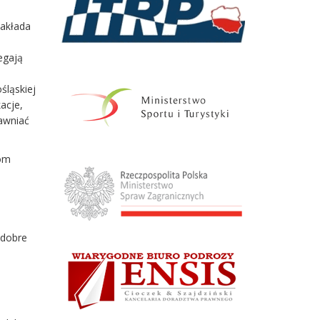
zakłada
egają
śląskiej
acje,
awniać
dom
 dobre