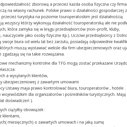
powiedzialność zbiorową a przecież każda osoba fizyczna czy firma
czą na własny rachunek. Polskie prawo o działalności gospodarczej 
e przecież turystyka na poziomie touroperatoskim jest działalnością
ą wszyscy którzy wykonują działalność touroperatorską ale nie podl
ch, która zamyka się w kręgu przedsiębiorców (non–profit, kluby,
, nauczyciele jako osoby fizyczne itp.). Uczciwi przedsiębiorcy z Dolno
ą swoje biura od wielu lat bez zarzutu, posiadają odpowiednie kwalifik
 których muszą wystawiać weksle dla firm ubezpieczeniowych oraz uj
 zgadzają się na takie rozwiązania.
owe mechanizmy kontrolne dla TFG mogą zostać przekazane Urzę
łaszcza:
ych a wysyłanych klientów,
y ubezpieczeniowej z zawartymi umowami
cy Ustawy maja prawo kontrolować biura, touroperatorów , hotele .
u wojewódzkim dla organizatorów i pośredników turystycznych. Mają
 lat doświadczeń ).
nych ciążyłby obowiązek :
 klientami,
lnych( miesięcznych) o zawartych umowach i na jaką sumę