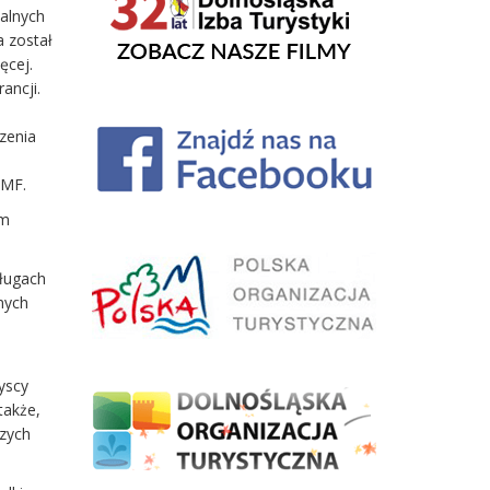
alnych
a został
ęcej.
ancji.
szenia
 MF.
um
sługach
nych
zyscy
także,
szych