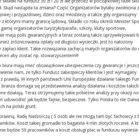
ładki na fundusz 30 zł i 20 zł ale przecież w początkowej fazie skł
zł. Skąd nastąpiła ta zmiana? Część Organizatorów byłaby zwolniona z
rajowej i przyjazdowej, dzieci oraz młodzieży a także gdy organizujmy
 z którymi mamy granicę lądową. Składki co roku określi Minister Spo
ła gamę organizatorów turystyki/parafie, szkoły, kluby sportowe,
 nie mają polis gwarancyjnych a teraz zostaną także uprzywilejowani
wnież zróżnicowania opłaty od długości wycieczki. Jest to nałożony
 zapłaci klient. Takie rozwiązania zachęcą małych organizatorów do 
ałceń aby zostać np. stowarzyszeniem!!!
o biura mają mieć obowiązkowe ubezpieczenia czy gwarancje i jeszc
wienie nam, że tylko Fundusz zabezpieczy klientów i jest wymagany
ę z prawdą. W innych państwach Unii Europejskie działanie takiego Fu
 branża domaga się przedstawienia analizy działania i kosztów takich
one działają. Teraz otrzymujemy takie pobieżne analizy przy okazji 
 udowodnić jak będzie fajnie, bezpiecznie. Tylko Polska to nie Dania 
ch na polski grunt.
awną, Radę Nadzorczą ( 5 osób ale nie mogą tam być fachowcy z b
wników. Koszt takiej gromadki to bagatela 4 mln złotych rocznie. A 
nie będzie 50 pracowników a koszt obsługi płac w funduszu wyniesie 