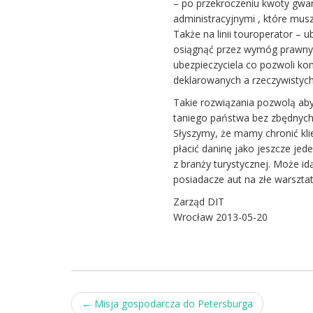
– po przekroczeniu kwoty gwar
administracyjnymi , które mus
Także na linii touroperator – 
osiągnąć przez wymóg prawny a
ubezpieczyciela co pozwoli ko
deklarowanych a rzeczywistych
Takie rozwiązania pozwolą aby
taniego państwa bez zbędnych 
Słyszymy, że mamy chronić kli
płacić daninę jako jeszcze jed
z branży turystycznej. Może idąc
posiadacze aut na złe warszt
Zarząd DIT
Wrocław 2013-05-20
Post
←
Misja gospodarcza do Petersburga