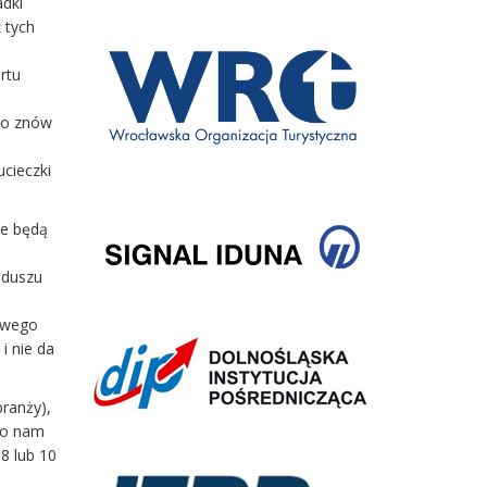
adki
 tych
rtu
 bo znów
ucieczki
ze będą
nduszu
nowego
i nie da
ranży),
kto nam
8 lub 10