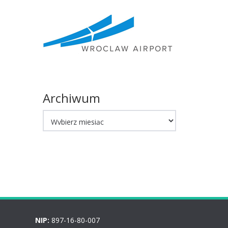
Archiwum
Archiwum
NIP:
897-16-80-007