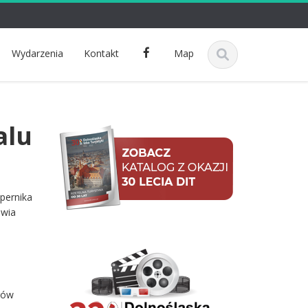
F
Wydarzenia
Kontakt
Map
a
c
e
b
alu
o
o
k
pernika
awia
rów