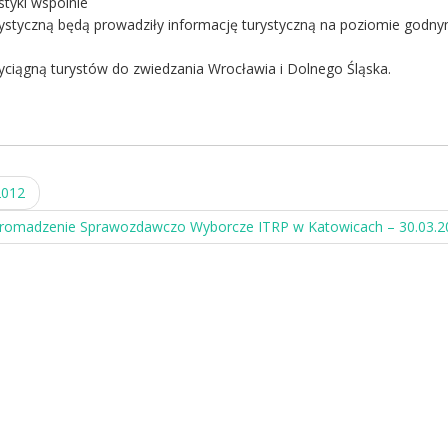
styki wspólnie
rystyczną będą prowadziły informację turystyczną na poziomie godn
zyciągną turystów do zwiedzania Wrocławia i Dolnego Śląska.
2012
gromadzenie Sprawozdawczo Wyborcze ITRP w Katowicach – 30.03.