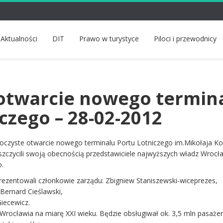
Aktualności
DIT
Prawo w turystyce
Piloci i przewodnicy
otwarcie nowego termin
czego – 28-02-2012
roczyste otwarcie nowego terminalu Portu Lotniczego im.Mikołaja Ko
zczycili swoją obecnością przedstawiciele najwyższych władz Wrocł
o.
prezentowali członkowie zarządu: Zbigniew Staniszewski-wiceprezes,
Bernard Cieślawski,
iecewicz.
Wrocławia na miarę XXI wieku. Będzie obsługiwał ok. 3,5 mln pasaże