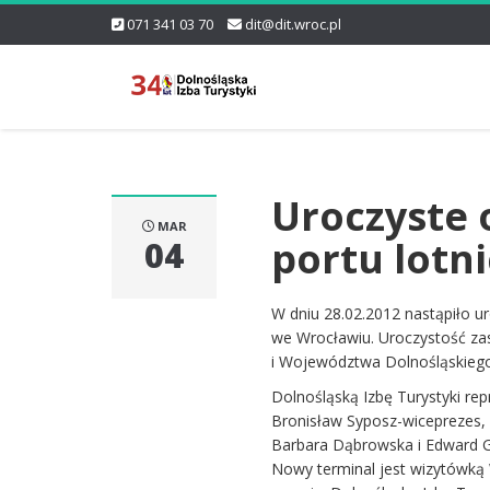
071 341 03 70
dit@dit.wroc.pl
Uroczyste 
MAR
portu lotni
04
W dniu 28.02.2012 nastąpiło u
we Wrocławiu. Uroczystość zas
i Województwa Dolnośląskieg
Dolnośląską Izbę Turystyki re
Bronisław Syposz-wiceprezes, 
Barbara Dąbrowska i Edward G
Nowy terminal jest wizytówką 