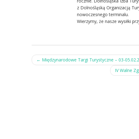
rocznie. Dolnośląska Izba Tury
z Dolnośląską Organizacją Tu
nowoczesnego terminalu.
Wierzymy, że nasze wysiłki pr
Post
←
Międzynarodowe Targi Turystyczne – 03-05.02.
navigation
IV Walne Z