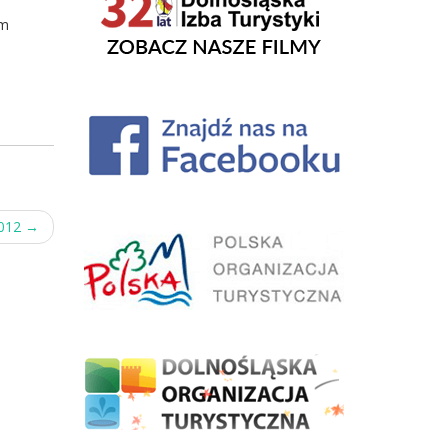
ym
2012
→