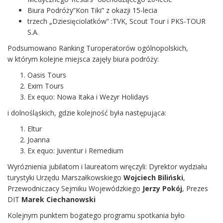
Biura Podróży”Kon Tiki” z okazji 15-lecia
trzech „Dziesięciolatków” :TVK, Scout Tour i PKS-TOUR
S.A.
Podsumowano Ranking Turoperatorów ogólnopolskich,
w którym kolejne miejsca zajęły biura podróży:
Oasis Tours
Exim Tours
Ex equo: Nowa Itaka i Wezyr Holidays
i dolnośląskich, gdzie kolejność była następująca:
Eltur
Joanna
Ex equo: Juventur i Remedium
Wyróznienia jubilatom i laureatom wręczyli: Dyrektor wydziału
turystyki Urzędu Marszałkowskiego
Wojciech Biliński
,
Przewodniczacy Sejmiku Wojewódzkiego
Jerzy Pokój
, Prezes
DIT
Marek Ciechanowski
Kolejnym punktem bogatego programu spotkania było