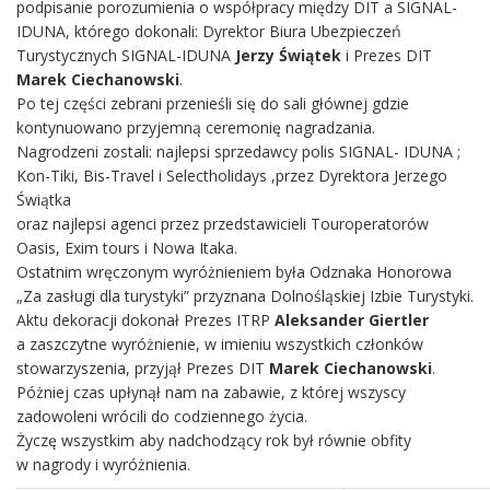
podpisanie porozumienia o współpracy między DIT a SIGNAL-
IDUNA, którego dokonali: Dyrektor Biura Ubezpieczeń
Turystycznych SIGNAL-IDUNA
Jerzy Świątek
i Prezes DIT
Marek Ciechanowski
.
Po tej części zebrani przenieśli się do sali głównej gdzie
kontynuowano przyjemną ceremonię nagradzania.
Nagrodzeni zostali: najlepsi sprzedawcy polis SIGNAL- IDUNA ;
Kon-Tiki, Bis-Travel i Selectholidays ,przez Dyrektora Jerzego
Świątka
oraz najlepsi agenci przez przedstawicieli Touroperatorów
Oasis, Exim tours i Nowa Itaka.
Ostatnim wręczonym wyróżnieniem była Odznaka Honorowa
„Za zasługi dla turystyki” przyznana Dolnośląskiej Izbie Turystyki.
Aktu dekoracji dokonał Prezes ITRP
Aleksander Giertler
a zaszczytne wyróżnienie, w imieniu wszystkich członków
stowarzyszenia, przyjął Prezes DIT
Marek Ciechanowski
.
Póżniej czas upłynął nam na zabawie, z której wszyscy
zadowoleni wrócili do codziennego życia.
Życzę wszystkim aby nadchodzący rok był równie obfity
w nagrody i wyróżnienia.