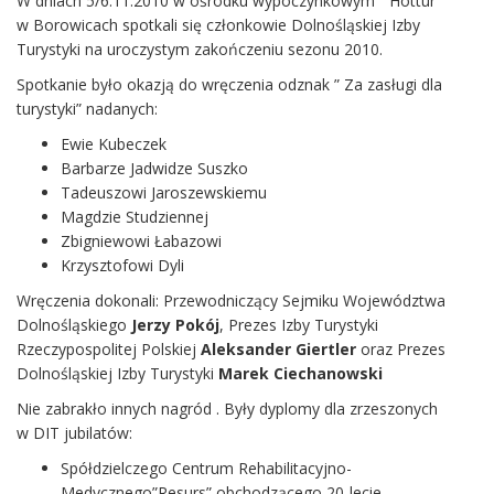
W dniach 5/6.11.2010 w ośrodku wypoczynkowym ” Hottur”
w Borowicach spotkali się członkowie Dolnośląskiej Izby
Turystyki na uroczystym zakończeniu sezonu 2010.
Spotkanie było okazją do wręczenia odznak ” Za zasługi dla
turystyki” nadanych:
Ewie Kubeczek
Barbarze Jadwidze Suszko
Tadeuszowi Jaroszewskiemu
Magdzie Studziennej
Zbigniewowi Łabazowi
Krzysztofowi Dyli
Wręczenia dokonali: Przewodniczący Sejmiku Województwa
Dolnośląskiego
Jerzy Pokój
, Prezes Izby Turystyki
Rzeczypospolitej Polskiej
Aleksander Giertler
oraz Prezes
Dolnośląskiej Izby Turystyki
Marek Ciechanowski
Nie zabrakło innych nagród . Były dyplomy dla zrzeszonych
w DIT jubilatów:
Spółdzielczego Centrum Rehabilitacyjno-
Medycznego”Resurs” obchodzącego 20-lecie