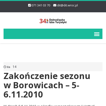
071 341 03 70
dit@dit.wroc.pl
14
lis
Zakończenie sezonu
w Borowicach – 5-
6.11.2010