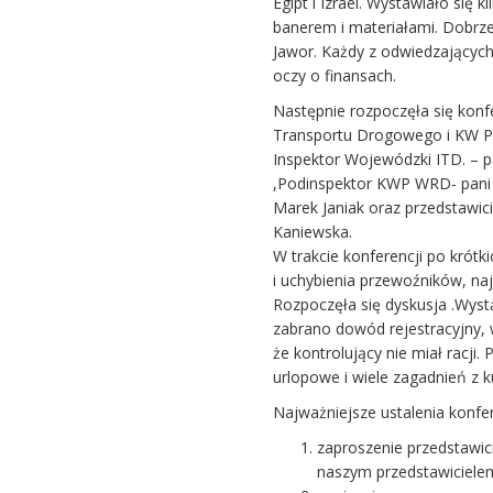
Egipt i Izrael. Wystawiało się 
banerem i materiałami. Dobrz
Jawor. Każdy z odwiedzającyc
oczy o finansach.
Następnie rozpoczęła się kon
Transportu Drogowego i KW Pol
Inspektor Wojewódzki ITD. – 
,Podinspektor KWP WRD- pani 
Marek Janiak oraz przedstawic
Kaniewska.
W trakcie konferencji po krótk
i uchybienia przewoźników, naj
Rozpoczęła się dyskusja .Wystąp
zabrano dowód rejestracyjny, w
że kontrolujący nie miał racji
urlopowe i wiele zagadnień z k
Najważniejsze ustalenia konfer
zaproszenie przedstawici
naszym przedstawicielem