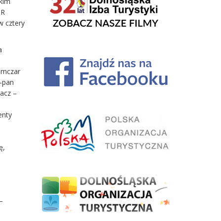
lkim
UR
w cztery
a
amczar
 –pan
gacz –
enty
ę,
–