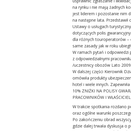
usprawnić zgłaszanie i likwidac
na rynku i nie mają żadnych ko
jest liderem i pozostanie nim 
na następne lata. Przedstawił
Ustawy o usługach turystyczny
dotyczących polis gwarancyjny
dla różnych touroperatorów – c
same zasady jak w roku ubieg
W ramach pytań i odpowiedzi p
z odpowiedzialnymi pracownika
/uczestnicy obozów Lato 2009
W dalszej części Kierownik Dzi
omówiła produkty ubezpieczeni
hotel i wiele innych. Zapewnił
10% ZNIŻKI NA POLISY GWA
PRACOWNIKÓW I WŁAŚCICIEL
W trakcie spotkania rozdano po
oraz ogólne warunki poszczeg
Po zakończeniu obrad wszyscy 
gdzie dalej trwała dyskusja o p