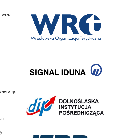
o wraz
l
wierając
ści
u
by