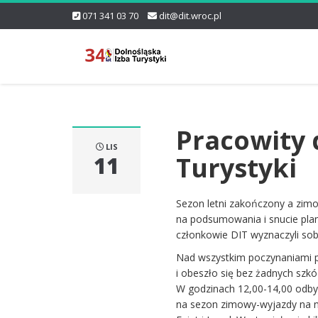
071 341 03 70
dit@dit.wroc.pl
Pracowity 
LIS
Turystyki
11
Sezon letni zakończony a zimo
na podsumowania i snucie pla
członkowie DIT wyznaczyli sobi
Nad wszystkim poczynaniami pa
i obeszło się bez żadnych szk
W godzinach 12,00-14,00 odbył
na sezon zimowy-wyjazdy na nar