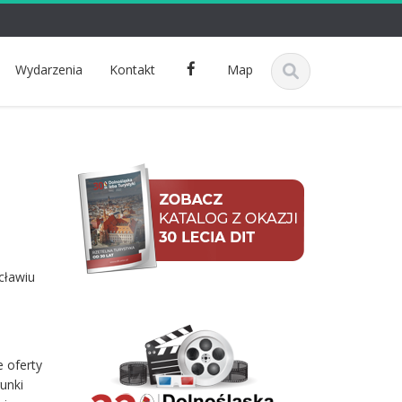
F
Wydarzenia
Kontakt
Map
a
c
e
b
o
o
k
cławiu
e oferty
unki