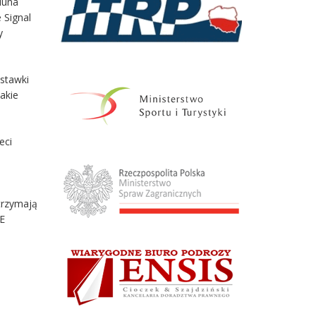
Iduna
 Signal
y
 stawki
akie
eci
otrzymają
E