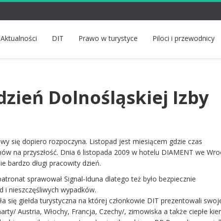
Aktualności
DIT
Prawo w turystyce
Piloci i przewodnicy
dzień Dolnośląskiej Izby
wy się dopiero rozpoczyna. Listopad jest miesiącem gdzie czas
nów na przyszłość. Dnia 6 listopada 2009 w hotelu DIAMENT we Wro
e bardzo długi pracowity dzień.
tronat sprawował Signal-Iduna dlatego też było bezpiecznie
ód i nieszczęśliwych wypadków.
a się giełda turystyczna na której członkowie DIT prezentowali swoj
ty/ Austria, Włochy, Francja, Czechy/, zimowiska a także ciepłe kier