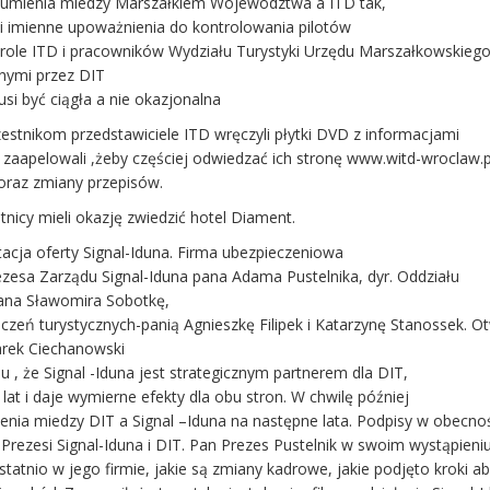
umienia miedzy Marszałkiem Województwa a ITD tak,
li imienne upoważnienia do kontrolowania pilotów
role ITD i pracowników Wydziału Turystyki Urzędu Marszałkowskieg
nymi przez DIT
usi być ciągła a nie okazjonalna
stnikom przedstawiciele ITD wręczyli płytki DVD z informacjami
apelowali ,żeby częściej odwiedzać ich stronę www.witd-wroclaw.p
 oraz zmiany przepisów.
tnicy mieli okazję zwiedzić hotel Diament.
tacja oferty Signal-Iduna. Firma ubezpieczeniowa
zesa Zarządu Signal-Iduna pana Adama Pustelnika, dyr. Oddziału
ana Sławomira Sobotkę,
czeń turystycznych-panią Agnieszkę Filipek i Katarzynę Stanossek. Ot
arek Ciechanowski
 , że Signal -Iduna jest strategicznym partnerem dla DIT,
 lat i daje wymierne efekty dla obu stron. W chwilę później
enia miedzy DIT a Signal –Iduna na następne lata. Podpisy w obecno
 Prezesi Signal-Iduna i DIT. Pan Prezes Pustelnik w swoim wystąpieni
statnio w jego firmie, jakie są zmiany kadrowe, jakie podjęto kroki a