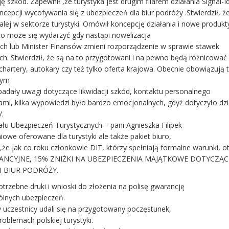
ję szkód. Zapewnił ,że turystyka jest drugim filarem działania Signal-
ncepcji wycofywania się z ubezpieczeń dla biur podróży .Stwierdził, że
dalej w sektorze turystyki. Omówił koncepcję działania i nowe produkt
 co może się wydarzyć gdy nastąpi nowelizacja
ch lub Minister Finansów zmieni rozporządzenie w sprawie stawek
ch. Stwierdził, że są na to przygotowani i na pewno będą różnicować
hartery, autokary czy też tylko oferta krajowa. Obecnie obowiązują t
łym
adały uwagi dotyczące likwidacji szkód, kontaktu personalnego
mi, kilka wypowiedzi było bardzo emocjonalnych, gdyż dotyczyło dzi
/.
ału Ubezpieczeń Turystycznych – pani Agnieszka Filipek
owe oferowane dla turystyki ale także pakiet biuro,
a ,że jak co roku członkowie DIT, którzy spełniają formalne warunki, 
RANCYJNE, 15% ZNIŻKI NA UBEZPIECZENIA MAJĄTKOWE DOTYCZĄC
I BIUR PODRÓŻY.
trzebne druki i wnioski do złożenia na polisę gwarancję
ólnych ubezpieczeń.
uczestnicy udali się na przygotowany poczęstunek,
roblemach polskiej turystyki.