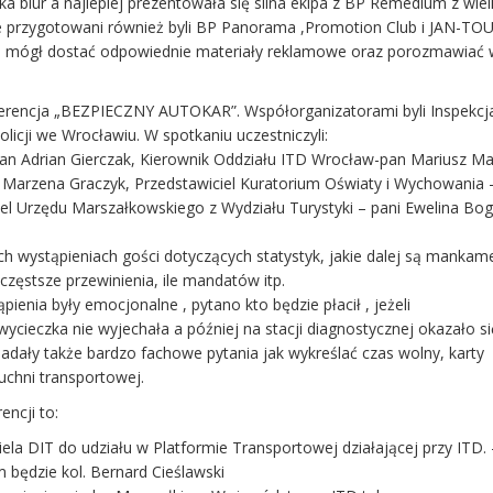
kilka biur a najlepiej prezentowała się silna ekipa z BP Remedium z wie
e przygotowani również byli BP Panorama ,Promotion Club i JAN-TO
h mógł dostać odpowiednie materiały reklamowe oraz porozmawiać 
ferencja „BEZPIECZNY AUTOKAR”. Współorganizatorami byli Inspekcj
icji we Wrocławiu. W spotkaniu uczestniczyli:
pan Adrian Gierczak, Kierownik Oddziału ITD Wrocław-pan Mariusz M
Marzena Graczyk, Przedstawiciel Kuratorium Oświaty i Wychowania
iel Urzędu Marszałkowskiego z Wydziału Turystyki – pani Ewelina Bo
ich wystąpieniach gości dotyczących statystyk, jakie dalej są mankam
częstsze przewinienia, ile mandatów itp.
ienia były emocjonalne , pytano kto będzie płacił , jeżeli
ycieczka nie wyjechała a później na stacji diagnostycznej okazało si
. Padały także bardzo fachowe pytania jak wykreślać czas wolny, karty
uchni transportowej.
encji to:
ela DIT do udziału w Platformie Transportowej działającej przy ITD. 
 będzie kol. Bernard Cieślawski