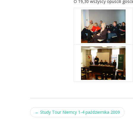
O 19,30 wszyscy opuścili gości
Post
←
Study Tour Niemcy 1-4 października 2009
navigation