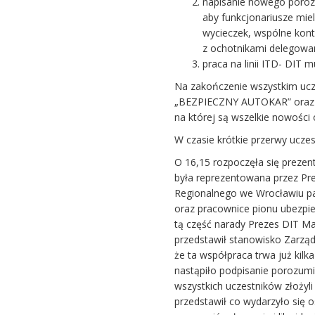
napisanie nowego poroz
aby funkcjonariusze mie
wycieczek, wspólne kont
z ochotnikami delegowa
praca na linii ITD- DIT m
Na zakończenie wszystkim ucze
„BEZPIECZNY AUTOKAR” oraz za
na której są wszelkie nowości
W czasie krótkie przerwy uczes
O 16,15 rozpoczęła się prezen
była reprezentowana przez Pre
Regionalnego we Wrocławiu p
oraz pracownice pionu ubezpie
tą część narady Prezes DIT M
przedstawił stanowisko Zarządu
że ta współpraca trwa już kilka
nastąpiło podpisanie porozumi
wszystkich uczestników złożyli
przedstawił co wydarzyło się o