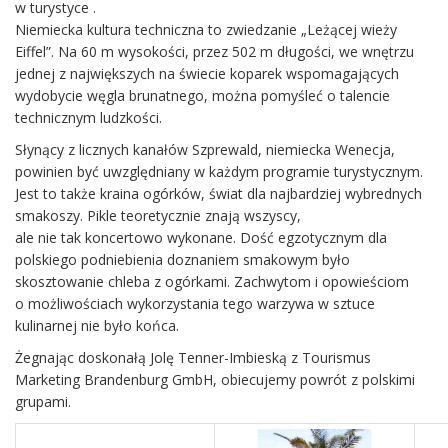
w turystyce .
Niemiecka kultura techniczna to zwiedzanie „Leżącej wieży
Eiffel”. Na 60 m wysokości, przez 502 m długości, we wnętrzu
jednej z największych na świecie koparek wspomagających
wydobycie węgla brunatnego, można pomyśleć o talencie
technicznym ludzkości.
Słynący z licznych kanałów Szprewald, niemiecka Wenecja,
powinien być uwzględniany w każdym programie turystycznym.
Jest to także kraina ogórków, świat dla najbardziej wybrednych
smakoszy. Pikle teoretycznie znają wszyscy,
ale nie tak koncertowo wykonane. Dość egzotycznym dla
polskiego podniebienia doznaniem smakowym było
skosztowanie chleba z ogórkami. Zachwytom i opowieściom
o możliwościach wykorzystania tego warzywa w sztuce
kulinarnej nie było końca.
Żegnając doskonałą Jolę Tenner-Imbieską z Tourismus
Marketing Brandenburg GmbH, obiecujemy powrót z polskimi
grupami.