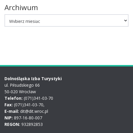
Archiwum
Archiwum
Dolnośląska Izba Turystyki
ul. Piłsudskiego 66
50-020 Wrocław
Telefon:
(071)341-03-70
Fax:
(071)341-03-70,
E-mail:
dit@dit.wroc.pl
NIP:
897-16-80-007
REGON:
932892853