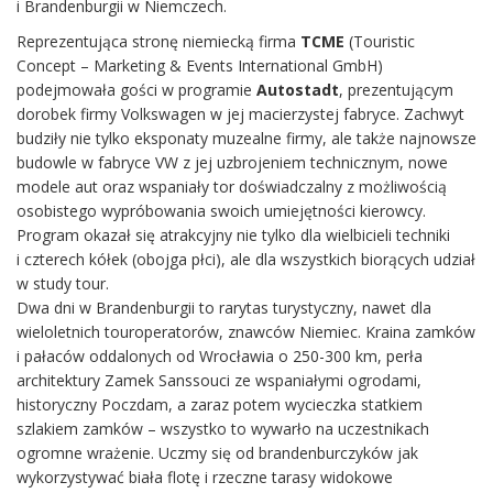
i Brandenburgii w Niemczech.
Reprezentująca stronę niemiecką firma
TCME
(Touristic
Concept – Marketing & Events International GmbH)
podejmowała gości w programie
Autostadt
, prezentującym
dorobek firmy Volkswagen w jej macierzystej fabryce. Zachwyt
budziły nie tylko eksponaty muzealne firmy, ale także najnowsze
budowle w fabryce VW z jej uzbrojeniem technicznym, nowe
modele aut oraz wspaniały tor doświadczalny z możliwością
osobistego wypróbowania swoich umiejętności kierowcy.
Program okazał się atrakcyjny nie tylko dla wielbicieli techniki
i czterech kółek (obojga płci), ale dla wszystkich biorących udział
w study tour.
Dwa dni w Brandenburgii to rarytas turystyczny, nawet dla
wieloletnich touroperatorów, znawców Niemiec. Kraina zamków
i pałaców oddalonych od Wrocławia o 250-300 km, perła
architektury Zamek Sanssouci ze wspaniałymi ogrodami,
historyczny Poczdam, a zaraz potem wycieczka statkiem
szlakiem zamków – wszystko to wywarło na uczestnikach
ogromne wrażenie. Uczmy się od brandenburczyków jak
wykorzystywać biała flotę i rzeczne tarasy widokowe