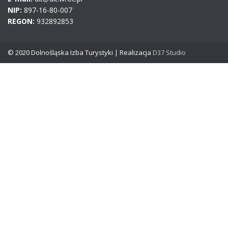
NIP:
897-16-80-007
REGON:
932892853
© 2020 Dolnośląska Izba Turystyki | Realizacja
D37 Studio