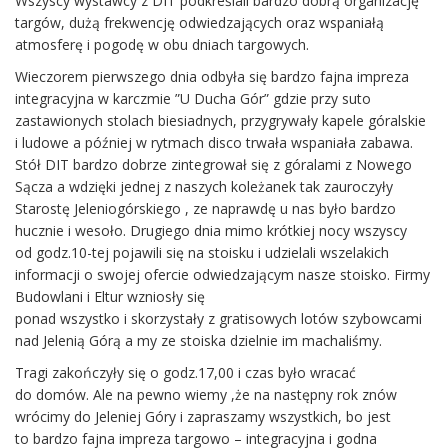
Wszyscy wystawcy z DIT podkreślali bardzo dobrą organizację
targów, dużą frekwencję odwiedzających oraz wspaniałą
atmosferę i pogodę w obu dniach targowych.
Wieczorem pierwszego dnia odbyła się bardzo fajna impreza
integracyjna w karczmie ”U Ducha Gór” gdzie przy suto
zastawionych stolach biesiadnych, przygrywały kapele góralskie
i ludowe a później w rytmach disco trwała wspaniała zabawa.
Stół DIT bardzo dobrze zintegrował się z góralami z Nowego
Sącza a wdzięki jednej z naszych koleżanek tak zauroczyły
Starostę Jeleniogórskiego , ze naprawdę u nas było bardzo
hucznie i wesoło. Drugiego dnia mimo krótkiej nocy wszyscy
od godz.10-tej pojawili się na stoisku i udzielali wszelakich
informacji o swojej ofercie odwiedzającym nasze stoisko. Firmy
Budowlani i Eltur wzniosły się
ponad wszystko i skorzystały z gratisowych lotów szybowcami
nad Jelenią Górą a my ze stoiska dzielnie im machaliśmy.
Tragi zakończyły się o godz.17,00 i czas było wracać
do domów. Ale na pewno wiemy ,że na następny rok znów
wrócimy do Jeleniej Góry i zapraszamy wszystkich, bo jest
to bardzo fajna impreza targowo – integracyjna i godna