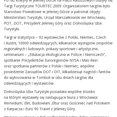
Po raz kolejny w Jeleniej Górze na Placu Ratuszowym odbyły się
Targi Turystyczne TOURTEC 2009 .Organizatorem targów było
Starostwo Powiatowe w Jeleniej Górze a patronat objęły:
Ministerstwo Turystyki, Urząd Marszałkowski we Wrocławiu,
POT, DOT, Prezydent Jeleniej Góry oraz Dolnośląska Izba
Turystyki.
Targi w statystyce – 92 wystawców z Polski, Niemiec, Czech
i Austrii, 10000 odwiedzających, kilkanaście występów zespołów
regionalnych i ludowych, pokazy sportowe i artystyczne,
seminarium – „Edukacja ekologiczna w Polsce i Niemczech”,
spotkanie Prezydentów Euroregionów NYSA i Mas-Rein
oraz spotkania partnerów z Polski i Niemiec, wspólne
posiedzenie Zarządów DOT i DIT, kilkadziesiąt nagród i fantów
do wylosowania w Tomboli w obu dniach targów dla
odwiedzających i wystawców.
Dolnośląska Izba Turystyki posiadała wspólne stoisko
na którym wystawiły się następujące biura z Wrocławia:
Remedium, Elin, Budowlani ,Eltur oraz Gościniec nad Potokiem
z Karpacza i Euro 90 Travel z Jeleniej Góry.