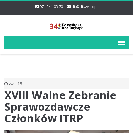
071 341 03 70
dit@dit.wroc.pl
13
kwi
XVIII Walne Zebranie
Sprawozdawcze
Członków ITRP