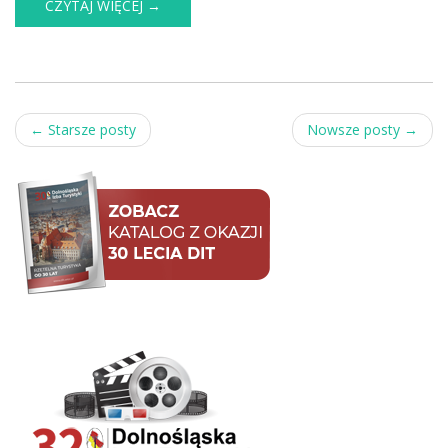
CZYTAJ WIĘCEJ →
Post
←
Starsze posty
Nowsze posty
→
navigation