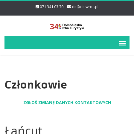
071 341 03 70
dit@dit.wroc.pl
Członkowie
ZGŁOŚ ZMIANĘ DANYCH KONTAKTOWYCH
Łańcut