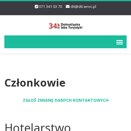
071 341 03 70
dit@dit.wroc.pl
Członkowie
ZGŁOŚ ZMIANĘ DANYCH KONTAKTOWYCH
Hotelarstwo