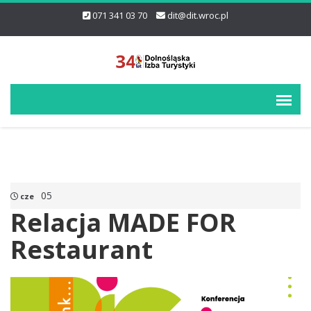
071 341 03 70
dit@dit.wroc.pl
05
cze
Relacja MADE FOR
Restaurant