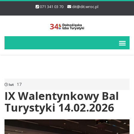
071 341 03 70
dit@dit.wroc.pl
17
lut
IX Walentynkowy Bal
Turystyki 14.02.2026