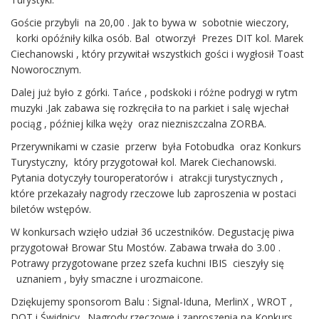
Goście przybyli na 20,00 . Jak to bywa w sobotnie wieczory,
korki opóźniły kilka osób. Bal otworzył Prezes DIT kol. Marek
Ciechanowski , który przywitał wszystkich gości i wygłosił Toast
Noworocznym.
Dalej już było z górki. Tańce , podskoki i różne podrygi w rytm
muzyki .Jak zabawa się rozkręciła to na parkiet i salę wjechał
pociąg , później kilka węży oraz niezniszczalna ZORBA.
Przerywnikami w czasie przerw była Fotobudka oraz Konkurs
Turystyczny, który przygotował kol. Marek Ciechanowski.
Pytania dotyczyły touroperatorów i atrakcji turystycznych ,
które przekazały nagrody rzeczowe lub zaproszenia w postaci
biletów wstępów.
W konkursach wzięło udział 36 uczestników. Degustację piwa
przygotował Browar Stu Mostów. Zabawa trwała do 3.00 .
Potrawy przygotowane przez szefa kuchni IBIS cieszyły się
uznaniem , były smaczne i urozmaicone.
Dziękujemy sponsorom Balu : Signal-Iduna, MerlinX , WROT ,
DOT i Świdnicy . Nagrody rzeczowe i zaproszenia na Konkurs