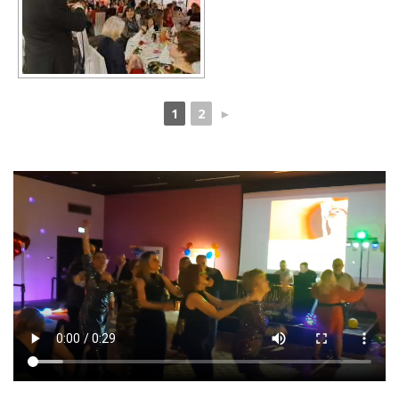
1
2
►