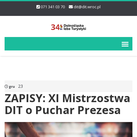
071 341 03 70
dit@dit.wroc.pl
23
gru
ZAPISY: XI Mistrzostwa
DIT o Puchar Prezesa