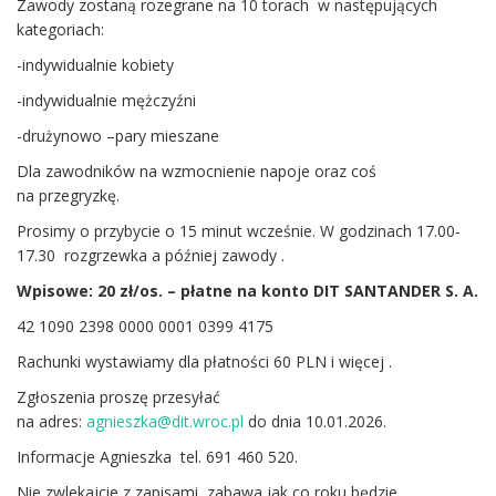
Zawody zostaną rozegrane na 10 torach w następujących
kategoriach:
-indywidualnie kobiety
-indywidualnie mężczyźni
-drużynowo –pary mieszane
Dla zawodników na wzmocnienie napoje oraz coś
na przegryzkę.
Prosimy o przybycie o 15 minut wcześnie. W godzinach 17.00-
17.30 rozgrzewka a później zawody .
Wpisowe: 20 zł/os. – płatne na konto DIT SANTANDER S. A.
42 1090 2398 0000 0001 0399 4175
Rachunki wystawiamy dla płatności 60 PLN i więcej .
Zgłoszenia proszę przesyłać
na adres:
agnieszka@dit.wroc.pl
do dnia 10.01.2026.
Informacje Agnieszka tel. 691 460 520.
Nie zwlekajcie z zapisami, zabawa jak co roku będzie